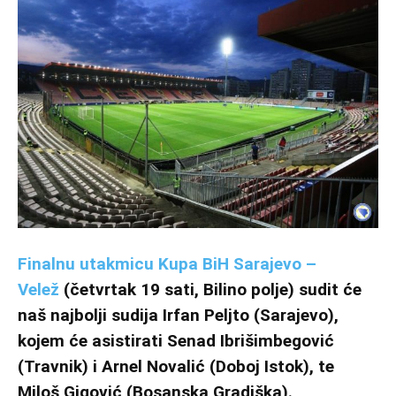
Finalnu utakmicu Kupa BiH Sarajevo –
Velež
(četvrtak 19 sati, Bilino polje) sudit će
naš najbolji sudija Irfan Peljto (Sarajevo),
kojem će asistirati Senad Ibrišimbegović
(Travnik) i Arnel Novalić (Doboj Istok), te
Miloš Gigović (Bosanska Gradiška).