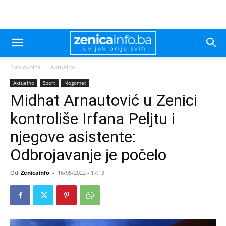
Naslovnica
Aktuelno
Aktuelno
Sport
Nogomet
Midhat Arnautović u Zenici
kontroliše Irfana Peljtu i
njegove asistente:
Odbrojavanje je počelo
Od
Zenicainfo
-
16/05/2022 - 17:13