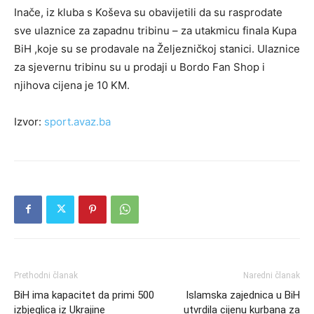
Inače, iz kluba s Koševa su obavijetili da su rasprodate
sve ulaznice za zapadnu tribinu – za utakmicu finala Kupa
BiH ,koje su se prodavale na Željezničkoj stanici. Ulaznice
za sjevernu tribinu su u prodaji u Bordo Fan Shop i
njihova cijena je 10 KM.
Izvor:
sport.avaz.ba
Prethodni članak
Naredni članak
BiH ima kapacitet da primi 500
Islamska zajednica u BiH
izbjeglica iz Ukrajine
utvrdila cijenu kurbana za