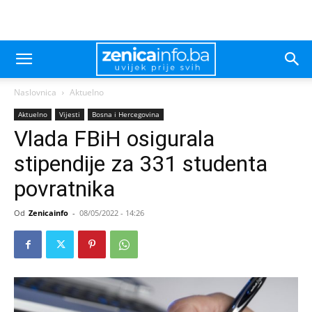
Naslovnica
Aktuelno
Aktuelno
Vijesti
Bosna i Hercegovina
Vlada FBiH osigurala
stipendije za 331 studenta
povratnika
Od
Zenicainfo
-
08/05/2022 - 14:26