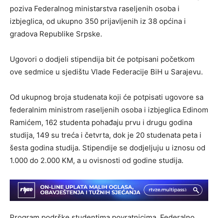
poziva Federalnog ministarstva raseljenih osoba i
izbjeglica, od ukupno 350 prijavljenih iz 38 općina i
gradova Republike Srpske.
Ugovori o dodjeli stipendija bit će potpisani početkom
ove sedmice u sjedištu Vlade Federacije BiH u Sarajevu.
Od ukupnog broja studenata koji će potpisati ugovore sa
federalnim ministrom raseljenih osoba i izbjeglica Edinom
Ramićem, 162 studenta pohađaju prvu i drugu godina
studija, 149 su treća i četvrta, dok je 20 studenata peta i
šesta godina studija. Stipendije se dodjeljuju u iznosu od
1.000 do 2.000 KM, a u ovisnosti od godine studija.
Program podrške studentima povratnicima, Federalno