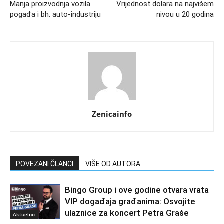
Manja proizvodnja vozila
Vrijednost dolara na najvišem
pogađa i bh. auto-industriju
nivou u 20 godina
Zenicainfo
POVEZANI ČLANCI
VIŠE OD AUTORA
Bingo Group i ove godine otvara vrata
VIP događaja građanima: Osvojite
ulaznice za koncert Petra Graše
Aktuelno