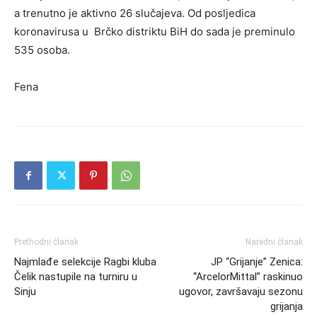
a trenutno je aktivno 26 slučajeva. Od posljedica
koronavirusa u Brčko distriktu BiH do sada je preminulo
535 osoba.
Fena
Prethodni članak
Naredni članak
Najmlađe selekcije Ragbi kluba
JP “Grijanje” Zenica:
Čelik nastupile na turniru u
“ArcelorMittal” raskinuo
Sinju
ugovor, završavaju sezonu
grijanja