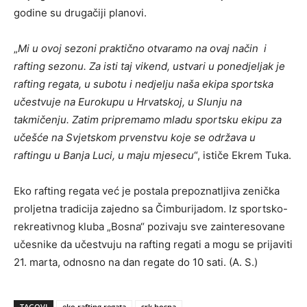
godine su drugačiji planovi.
„
Mi u ovoj sezoni praktično otvaramo na ovaj način i
rafting sezonu. Za isti taj vikend, ustvari u ponedjeljak je
rafting regata, u subotu i nedjelju naša ekipa sportska
učestvuje na Eurokupu u Hrvatskoj, u Slunju na
takmičenju. Zatim pripremamo mladu sportsku ekipu za
učešće na Svjetskom prvenstvu koje se održava u
raftingu u Banja Luci, u maju mjesecu
“, ističe Ekrem Tuka.
Eko rafting regata već je postala prepoznatljiva zenička
proljetna tradicija zajedno sa Čimburijadom. Iz sportsko-
rekreativnog kluba „Bosna“ pozivaju sve zainteresovane
učesnike da učestvuju na rafting regati a mogu se prijaviti
21. marta, odnosno na dan regate do 10 sati. (A. S.)
TAGOVI
eko rafting regata
srk bosna