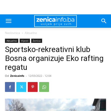
Naslovnica
Aktuelno
Aktuelno
Vijesti
Zenica
Sportsko-rekreativni klub
Bosna organizuje Eko rafting
regatu
Od
Zenicainfo
-
12/03/2022 - 12:04