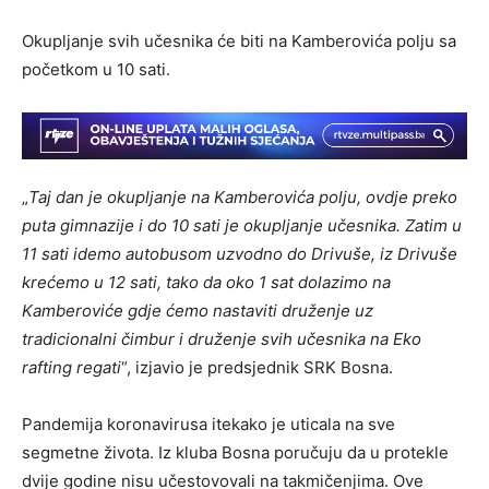
Okupljanje svih učesnika će biti na Kamberovića polju sa
početkom u 10 sati.
„
Taj dan je okupljanje na Kamberovića polju, ovdje preko
puta gimnazije i do 10 sati je okupljanje učesnika. Zatim u
11 sati idemo autobusom uzvodno do Drivuše, iz Drivuše
krećemo u 12 sati, tako da oko 1 sat dolazimo na
Kamberoviće gdje ćemo nastaviti druženje uz
tradicionalni čimbur i druženje svih učesnika na Eko
rafting regati
“, izjavio je predsjednik SRK Bosna.
Pandemija koronavirusa itekako je uticala na sve
segmetne života. Iz kluba Bosna poručuju da u protekle
dvije godine nisu učestovovali na takmičenjima. Ove