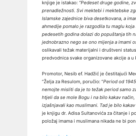
knjige je istakao:
“Pedeset druge godine, zv
prenadležnosti. Svi mektebi i mektebske zgr
Islamske zajednice biva desetkovana, a imami
ahmedije pomalo je razgodila tu maglu koja 
pedesetih godina dolazi do popuštanja tih na
jednobrazno nego se ono mijenja a imami ost
oslikavali težak materijalni i društveni stat
predvodnica svake organizovane akcije a u k
Promotor, Nesib ef. Hadžić je čestitajući Me
“Želja za Resulom, poručio: “
Period od 1945
nemojte misliti da je to težak period samo z
htjeli da se mole Bogu i na bilo kakav način,
izjašnjavali kao muslimani. Tad je bilo kakav
je knjigu dr. Adisa Sultanovića za čitanje i
položaj imama i muslimana nikada ne bi pon