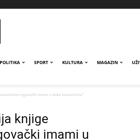
POLITIKA
SPORT
KULTURA
MAGAZIN
UŽ
Bosanskohercegovački imami u doba komunizma”
a knjige
ovački imami u