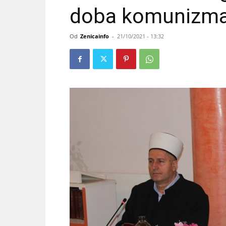
doba komunizma
Od
Zenicainfo
-
21/10/2021 - 13:32