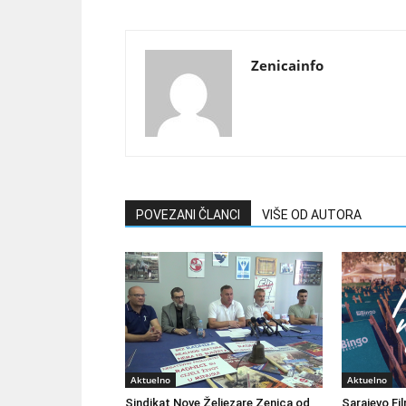
Zenicainfo
POVEZANI ČLANCI
VIŠE OD AUTORA
Aktuelno
Aktuelno
Sindikat Nove Željezare Zenica od
Sarajevo Fil