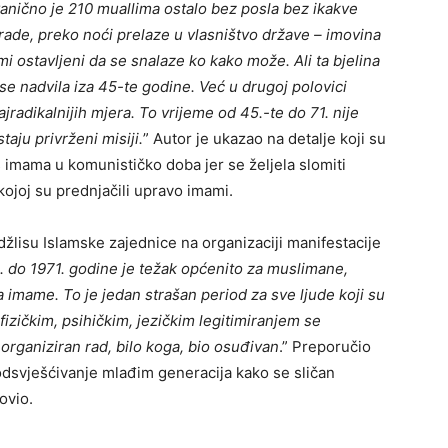
anično je 210 muallima ostalo bez posla bez ikakve
ade, preko noći prelaze u vlasništvo države – imovina
 ostavljeni da se snalaze ko kako može. Ali ta bjelina
se nadvila iza 45-te godine. Već u drugoj polovici
jradikalnijih mjera. To vrijeme od 45.-te do 71. nije
aju privrženi misiji.
” Autor je ukazao na detalje koji su
us imama u komunističko doba jer se željela slomiti
ojoj su prednjačili upravo imami.
džlisu Islamske zajednice na organizaciji manifestacije
. do 1971. godine je težak općenito za muslimane,
a imame. To je jedan strašan period za sve ljude koji su
 fizičkim, psihičkim, jezičkim legitimiranjem se
 organiziran rad, bilo koga, bio osuđivan
.” Preporučio
 podsvješćivanje mlađim generacija kako se sličan
ovio.