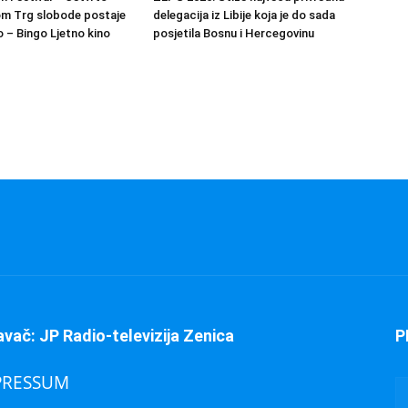
om Trg slobode postaje
delegacija iz Libije koja je do sada
 – Bingo Ljetno kino
posjetila Bosnu i Hercegovinu
avač: JP Radio-televizija Zenica
P
PRESSUM