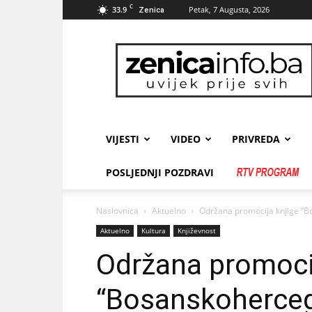
C
33.9
Petak, 7 Augusta, 2026
Zenica
zenicainfo.ba
VIJESTI
VIDEO
PRIVREDA
POSLJEDNJI POZDRAVI
Naslovnica
Aktuelno
Održana promocija knjige “
Aktuelno
Kultura
Književnost
Održana promocij
“Bosanskoherceg