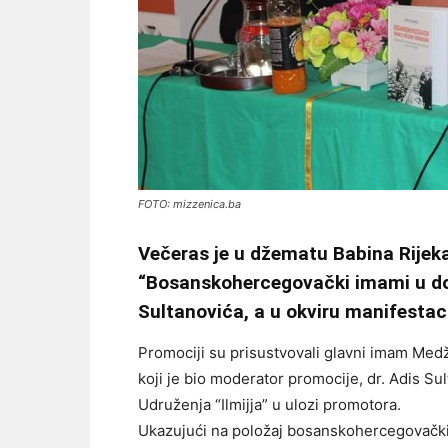
FOTO: mizzenica.ba
Večeras je u džematu Babina Rijek
“Bosanskohercegovački imami u do
Sultanovića, a u okviru manifestaci
Promociji su prisustvovali glavni imam Medž
koji je bio moderator promocije, dr. Adis Su
Udruženja “Ilmijja” u ulozi promotora.
Ukazujući na položaj bosanskohercegovački