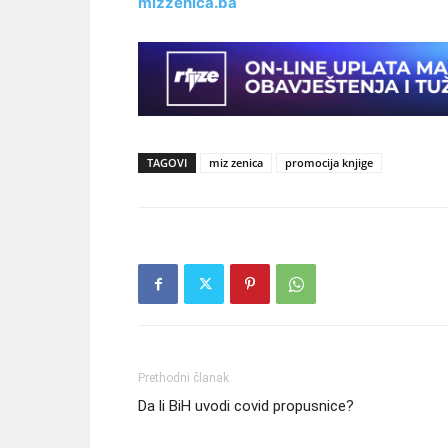
mizzenica.ba
TAGOVI
miz zenica
promocija knjige
Prethodni članak
Da li BiH uvodi covid propusnice?