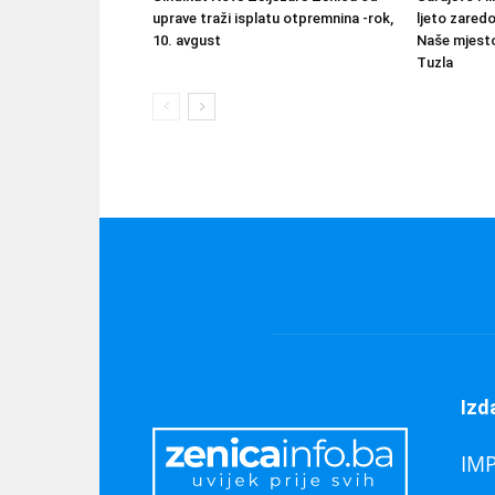
uprave traži isplatu otpremnina -rok,
ljeto zared
10. avgust
Naše mjesto
Tuzla
Izd
IM