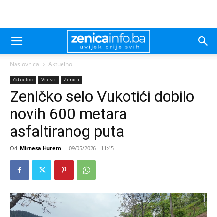
Naslovnica
Aktuelno
Aktuelno
Vijesti
Zenica
Zeničko selo Vukotići dobilo
novih 600 metara
asfaltiranog puta
Od
Mirnesa Hurem
-
09/05/2026 - 11:45