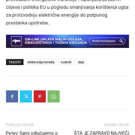
ciljeva i politika EU u pogledu smanjivanja korištenja uglja
za proizvodnju električne energije do potpunog
prestanka upotrebe.
TAGOVI
elektrodprivreda
rudnik
staz
Prethodni članak
Naredni članak
Petev: Sami odlučujemo o
ŠTA JE ZAPRAVO NAJVEĆI