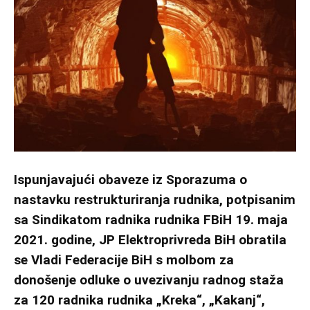
Ispunjavajući obaveze iz Sporazuma o
nastavku restrukturiranja rudnika, potpisanim
sa Sindikatom radnika rudnika FBiH 19. maja
2021. godine, JP Elektroprivreda BiH obratila
se Vladi Federacije BiH s molbom za
donošenje odluke o uvezivanju radnog staža
za 120 radnika rudnika „Kreka“, „Kakanj“,