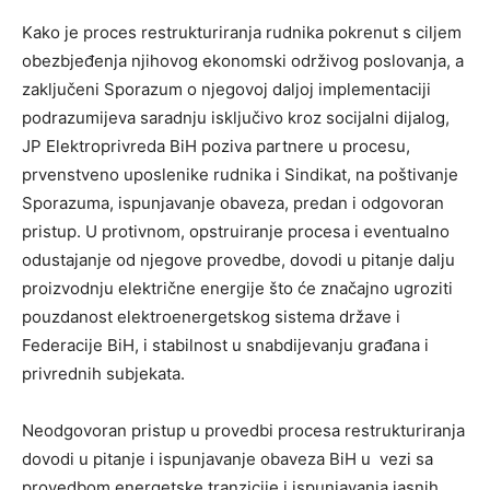
Kako je proces restrukturiranja rudnika pokrenut s ciljem
obezbjeđenja njihovog ekonomski održivog poslovanja, a
zaključeni Sporazum o njegovoj daljoj implementaciji
podrazumijeva saradnju isključivo kroz socijalni dijalog,
JP Elektroprivreda BiH poziva partnere u procesu,
prvenstveno uposlenike rudnika i Sindikat, na poštivanje
Sporazuma, ispunjavanje obaveza, predan i odgovoran
pristup. U protivnom, opstruiranje procesa i eventualno
odustajanje od njegove provedbe, dovodi u pitanje dalju
proizvodnju električne energije što će značajno ugroziti
pouzdanost elektroenergetskog sistema države i
Federacije BiH, i stabilnost u snabdijevanju građana i
privrednih subjekata.
Neodgovoran pristup u provedbi procesa restrukturiranja
dovodi u pitanje i ispunjavanje obaveza BiH u vezi sa
provedbom energetske tranzicije i ispunjavanja jasnih