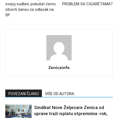
svojoj sudbini, pokušat ćemo
PROBLEM SA CIGARETAMA?
izboriti šansu za odlazak na
SP
Zenicainfo
POVEZANI ČLANCI
VIŠE OD AUTORA
Sindikat Nove Željezare Zenica od
uprave traži isplatu otpremnina -rok,