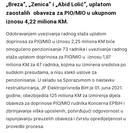
„Breza“, „Zenica“ i „Abid Lolić“, uplatom
zaostalih obaveza za PIO/MIO u ukupnom
iznosu 4,22 miliona KM.
Odobravanjem uvezivanja radnog staža uplatom
doprinosa za PIO/MIO u iznosu 2,25 miliona KM biće
omogućeno penzionisanje 73 radnika i uvezivanje radnog
staža uplatom doprinosa za PIO/MIO u iznosu 1,97
miliona KM za 47 radnika, kojima su izmirena sredstva po
sudskim presudama, a nisu stekli uslove za
penzionisanje. U skladu sa Sporazumom o nastavku
restrukturiranja, JP Elektroprivreda BiH je 01. juna 2021.
godine, obezbijedila 125 miliona KM za izmirenja dijela
obaveza za doprinose PIO/MIO rudnika Koncerna EPBiH i
zbrinjavanje viška uposlenih, potvrđujući odgovornost u
ispunjavanju preuzetih obaveza i čvrstu opredijeljenost u
provedbi procesa.