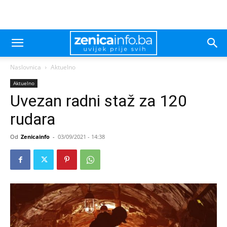
Naslovnica
Aktuelno
Aktuelno
Uvezan radni staž za 120
rudara
Od
Zenicainfo
-
03/09/2021 - 14:38