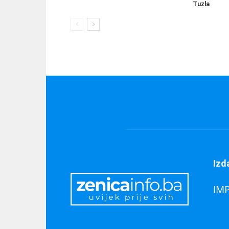
Tuzla
Izd
IM