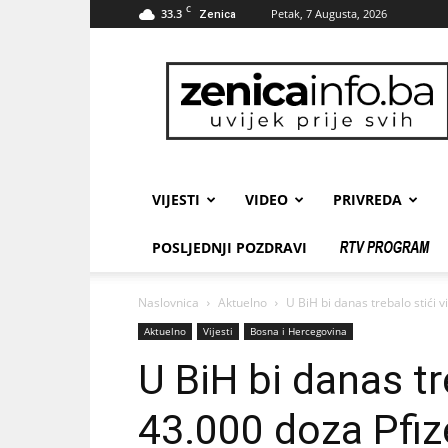
C
33.3
Petak, 7 Augusta, 2026
Zenica
zenicainfo.ba
VIJESTI
VIDEO
PRIVREDA
POSLJEDNJI POZDRAVI
Naslovnica
Aktuelno
U BiH bi danas trebalo stići 
Aktuelno
Vijesti
Bosna i Hercegovina
U BiH bi danas tr
43.000 doza Pfiz