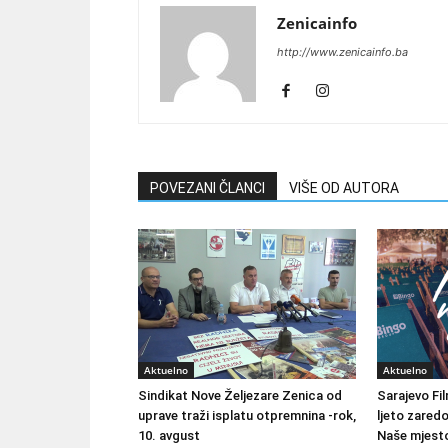
Zenicainfo
http://www.zenicainfo.ba
POVEZANI ČLANCI
VIŠE OD AUTORA
Aktuelno
Aktuelno
Sindikat Nove Željezare Zenica od
Sarajevo Fil
uprave traži isplatu otpremnina -rok,
ljeto zared
10. avgust
Naše mjesto