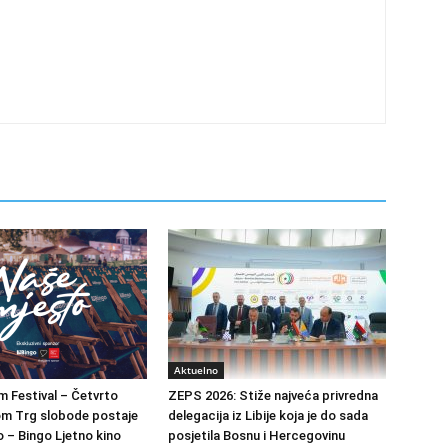
Aktuelno
m Festival – Četvrto
ZEPS 2026: Stiže najveća privredna
om Trg slobode postaje
delegacija iz Libije koja je do sada
 – Bingo Ljetno kino
posjetila Bosnu i Hercegovinu