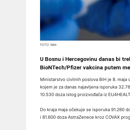
FOTO: Web
U Bosnu i Hercegovinu danas bi tre
BioNTech/Pfizer vakcina putem m
Ministarstvo civilnih poslova BiH je 8. maja
kojem je za danas najavljena isporuka 32.
10.530 doza istog proizvođača iz EU4HEAL
Do kraja maja očekuje se isporuka 91.260 
i 81.600 doza AstraZenece kroz COVAX pro