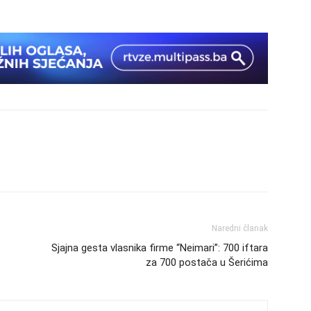
Naredni članak
Sjajna gesta vlasnika firme “Neimari”: 700 iftara
za 700 postača u Šerićima