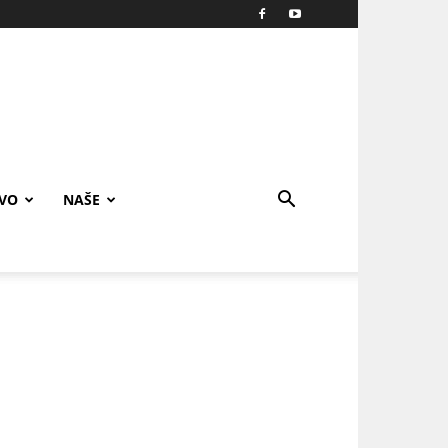
IVO
NAŠE