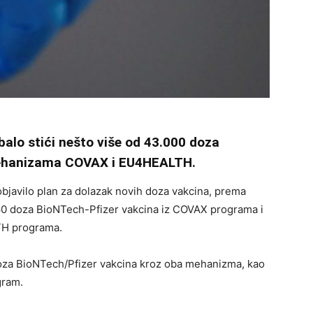
balo stići nešto više od 43.000 doza
ehanizama COVAX i EU4HEALTH.
 objavilo plan za dolazak novih doza vakcina, prema
760 doza BioNTech-Pfizer vakcina iz COVAX programa i
TH programa.
doza BioNTech/Pfizer vakcina kroz oba mehanizma, kao
gram.