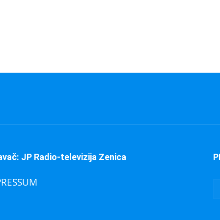
avač: JP Radio-televizija Zenica
P
PRESSUM