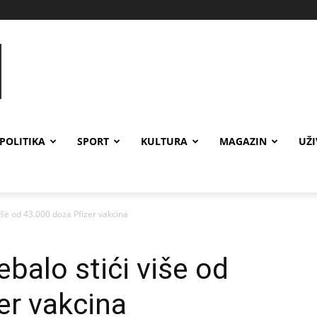
POLITIKA
SPORT
KULTURA
MAGAZIN
UŽ
više od 43.000 doza Pfizer vakcina
ebalo stići više od
er vakcina