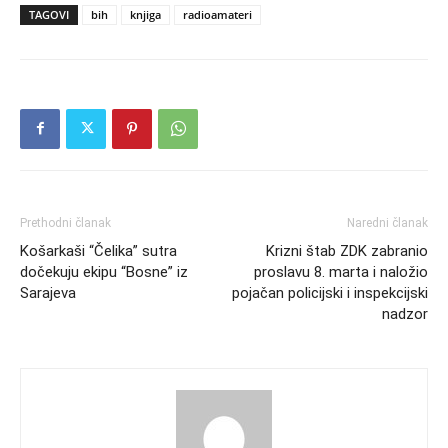
TAGOVI
bih
knjiga
radioamateri
Prethodni članak
Naredni članak
Košarkaši “Čelika” sutra
Krizni štab ZDK zabranio
dočekuju ekipu “Bosne” iz
proslavu 8. marta i naložio
Sarajeva
pojačan policijski i inspekcijski
nadzor