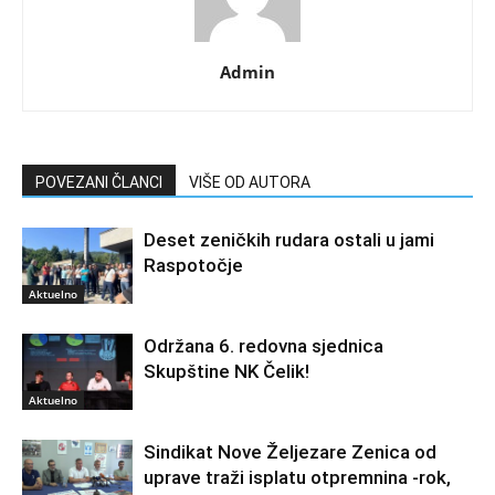
Admin
POVEZANI ČLANCI
VIŠE OD AUTORA
Deset zeničkih rudara ostali u jami
Raspotočje
Aktuelno
Održana 6. redovna sjednica
Skupštine NK Čelik!
Aktuelno
Sindikat Nove Željezare Zenica od
uprave traži isplatu otpremnina -rok,