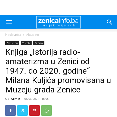
Naslovnica
Aktuelno
Aktuelno
Vijesti
Zenica
Knjiga „Istorija radio-
amaterizma u Zenici od
1947. do 2020. godine“
Milana Kuljića promovisana u
Muzeju grada Zenice
Od
Admin
-
05/03/2021 - 16:05