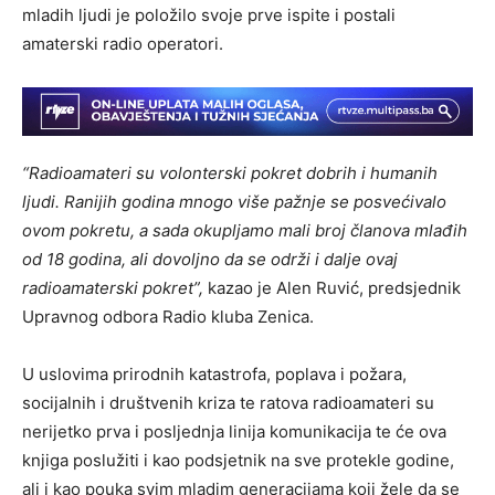
mladih ljudi je položilo svoje prve ispite i postali
amaterski radio operatori.
“Radioamateri su volonterski pokret dobrih i humanih
ljudi. Ranijih godina mnogo više pažnje se posvećivalo
ovom pokretu, a sada okupljamo mali broj članova mlađih
od 18 godina, ali dovoljno da se održi i dalje ovaj
radioamaterski pokret”,
kazao je Alen Ruvić, predsjednik
Upravnog odbora Radio kluba Zenica.
U uslovima prirodnih katastrofa, poplava i požara,
socijalnih i društvenih kriza te ratova radioamateri su
nerijetko prva i posljednja linija komunikacija te će ova
knjiga poslužiti i kao podsjetnik na sve protekle godine,
ali i kao pouka svim mladim generacijama koji žele da se