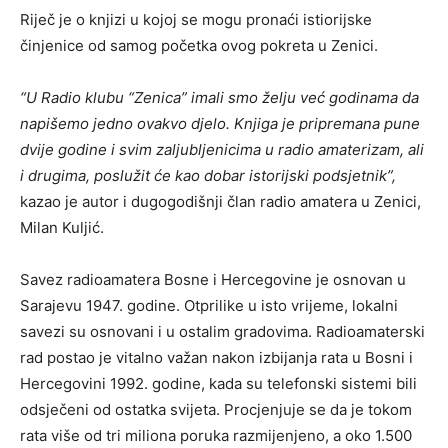
Riječ je o knjizi u kojoj se mogu pronaći istiorijske
činjenice od samog početka ovog pokreta u Zenici.
“U Radio klubu “Zenica” imali smo želju već godinama da
napišemo jedno ovakvo djelo. Knjiga je pripremana pune
dvije godine i svim zaljubljenicima u radio amaterizam, ali
i drugima, poslužit će kao dobar istorijski podsjetnik”,
kazao je autor i dugogodišnji član radio amatera u Zenici,
Milan Kuljić.
Savez radioamatera Bosne i Hercegovine je osnovan u
Sarajevu 1947. godine. Otprilike u isto vrijeme, lokalni
savezi su osnovani i u ostalim gradovima. Radioamaterski
rad postao je vitalno važan nakon izbijanja rata u Bosni i
Hercegovini 1992. godine, kada su telefonski sistemi bili
odsječeni od ostatka svijeta. Procjenjuje se da je tokom
rata više od tri miliona poruka razmijenjeno, a oko 1.500