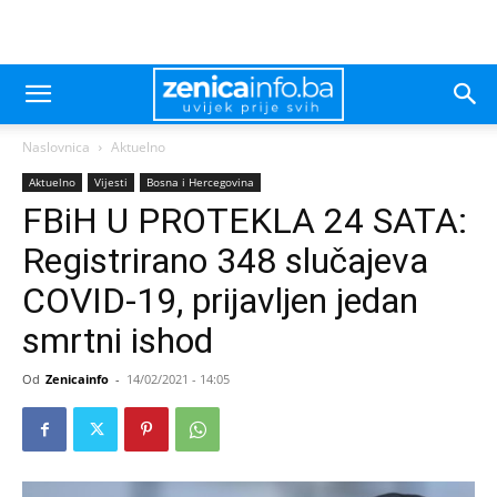
Naslovnica
Aktuelno
Aktuelno
Vijesti
Bosna i Hercegovina
FBiH U PROTEKLA 24 SATA:
Registrirano 348 slučajeva
COVID-19, prijavljen jedan
smrtni ishod
Od
Zenicainfo
-
14/02/2021 - 14:05