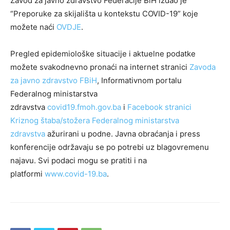
Zavod za javno zdravstvo Federacije BiH izdao je
“Preporuke za skijališta u kontekstu COVID-19” koje
možete naći
OVDJE
.
Pregled epidemiološke situacije i aktuelne podatke
možete svakodnevno pronaći na internet stranici
Zavoda
za javno zdravstvo FBiH
, Informativnom portalu
Federalnog ministarstva
zdravstva
covid19.fmoh.gov.ba
i
Facebook stranici
Kriznog štaba/stožera Federalnog ministarstva
zdravstva
ažurirani u podne. Javna obraćanja i press
konferencije održavaju se po potrebi uz blagovremenu
najavu. Svi podaci mogu se pratiti i na
platformi
www.covid-19.ba
.