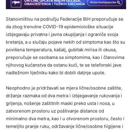
Stanovništvu na području Federacije BiH preporučuje se
da zbog trenutne COVID-19 epidemiološke situacije
izbjegavaju privatna i javna okupljanja i ograniče svoja
kretanja, a u slučaju pojave nekih od simptoma kao što su
povišena temperatura, kašalj, gubitak mirisa ili okusa,
preporučuje se osobama sa simptomima, kao i članovima
njihovog kućanstva da ostanu kući, te se telefonski jave
nadležnom liječniku kako bi dobili daljnje upute.
Neophodno je pridržavati se mjera lične/osobne zaštite,
držanje razmaka od dva metra i izbjegavanje rukovanja i
grljenja, nošenje zaštitnih maski preko usta i nosa, u
zatvorenom prostoru uz poštivanje distance od
minimalno dva metra, kao i u otvorenom prostoru, često i
temeljito pranje ruku, održavanje lične/osobne higijene i