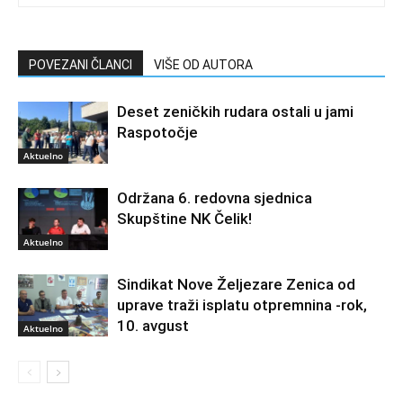
POVEZANI ČLANCI
VIŠE OD AUTORA
Deset zeničkih rudara ostali u jami
Raspotočje
Aktuelno
Održana 6. redovna sjednica
Skupštine NK Čelik!
Aktuelno
Sindikat Nove Željezare Zenica od
uprave traži isplatu otpremnina -rok,
10. avgust
Aktuelno