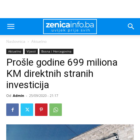
Naslovnica
Aktuelno
Aktuelno
Vijesti
Bosna i Hercegovina
Prošle godine 699 miliona
KM direktnih stranih
investicija
Od
Admin
-
25/09/2020 - 21:17