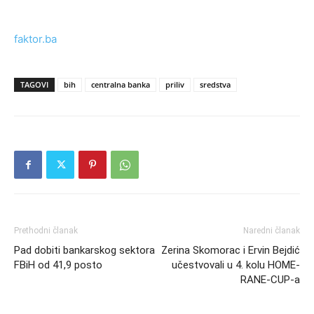
faktor.ba
TAGOVI
bih
centralna banka
priliv
sredstva
Prethodni članak
Naredni članak
Pad dobiti bankarskog sektora
Zerina Skomorac i Ervin Bejdić
FBiH od 41,9 posto
učestvovali u 4. kolu HOME-
RANE-CUP-a