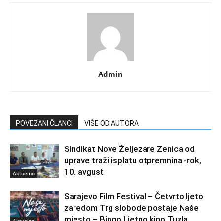
Admin
POVEZANI ČLANCI
VIŠE OD AUTORA
Sindikat Nove Željezare Zenica od
uprave traži isplatu otpremnina -rok,
10. avgust
Aktuelno
Sarajevo Film Festival – Četvrto ljeto
zaredom Trg slobode postaje Naše
mjesto – Bingo Ljetno kino Tuzla
Aktuelno