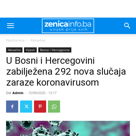
Naslovnica
Aktuelno
Aktuelno
Vijesti
Bosna i Hercegovina
U Bosni i Hercegovini
zabilježena 292 nova slučaja
zaraze koronavirusom
Od
Admin
-
15/09/2020 - 13:17