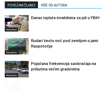
POVEZANI ČLANCI
VIŠE OD AUTORA
Danas isplata invalidnina za juli u FBiH
Aktuelno
Rudari šestu noć pod zemljom u jami
Raspotočje
Aktuelno
Pojačana frekvencija saobraćaja na
prilazima većim gradovima
Aktuelno