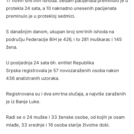
17 novih smrtnih ishoda. Sedam pacijenata preminulo je u
protekla 24 sata, a 10 naknadno unesenih pacijenata
preminulo je u protekloj sedmici.
S današnjim danom, ukupan broj smrtnih ishoda na
području Federacije BiH je 426, i to 281 muškarac i 145
žena.
U posljednja 24 sata bh. entitet Republika
Srpska registrovala je 57 novozaraženih osoba nakon
436 analiziranih uzoraka.
Registrovana su i dva smrtna slučaja, a najviše zaraženih
je iz Banje Luke.
Radi se o 24 muške i 33 ženske osobe, od kojih je osam
mlađe, 33 srednje i 16 osoba starije životne dobi.