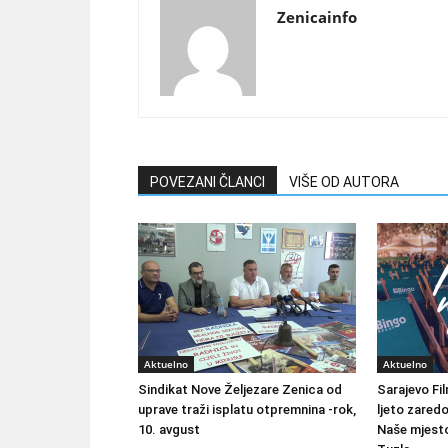
Zenicainfo
POVEZANI ČLANCI
VIŠE OD AUTORA
Aktuelno
Aktuelno
Sindikat Nove Željezare Zenica od
Sarajevo Fil
uprave traži isplatu otpremnina -rok,
ljeto zared
10. avgust
Naše mjesto