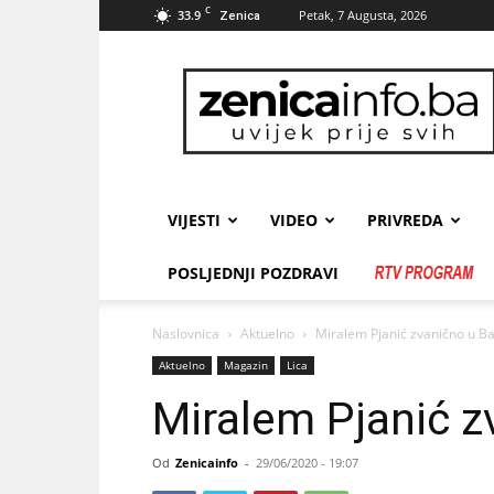
C
33.9
Petak, 7 Augusta, 2026
Zenica
zenicainfo.ba
VIJESTI
VIDEO
PRIVREDA
POSLJEDNJI POZDRAVI
Naslovnica
Aktuelno
Miralem Pjanić zvanično u Ba
Aktuelno
Magazin
Lica
Miralem Pjanić z
Od
Zenicainfo
-
29/06/2020 - 19:07