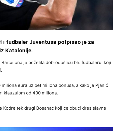
H i fudbaler Juventusa potpisao je za
z Katalonije.
b Barcelona je poželila dobrodošlicu bh. fudbaleru, koji
i.
 miliona eura uz pet miliona bonusa, a kako je Pjanić
m klauzulom od 400 miliona.
 Kodre tek drugi Bosanac koji će obući dres slavne