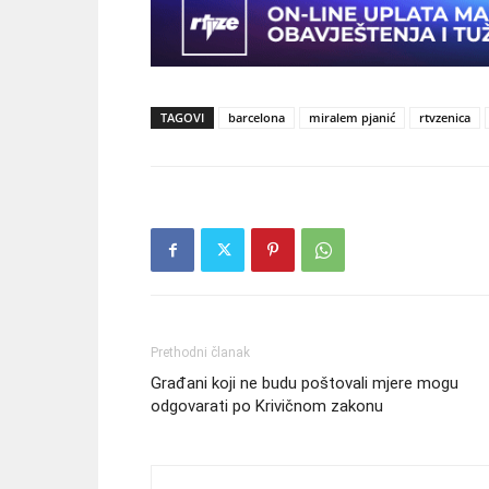
TAGOVI
barcelona
miralem pjanić
rtvzenica
Prethodni članak
Građani koji ne budu poštovali mjere mogu
odgovarati po Krivičnom zakonu