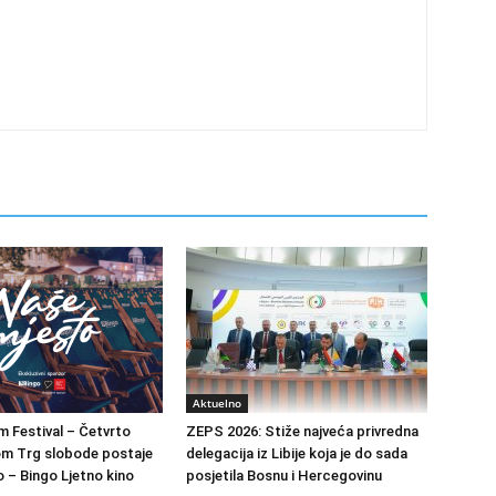
Aktuelno
m Festival – Četvrto
ZEPS 2026: Stiže najveća privredna
om Trg slobode postaje
delegacija iz Libije koja je do sada
 – Bingo Ljetno kino
posjetila Bosnu i Hercegovinu