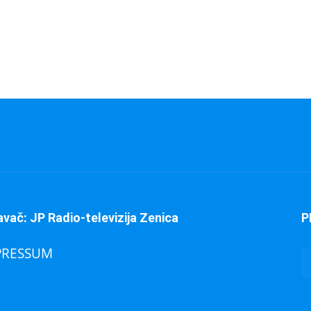
avač: JP Radio-televizija Zenica
P
PRESSUM