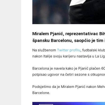
Miralem Pjanić, reprezentativac Bi
špansku Barcelonu, saopćio je tim i
Na službenom
Twitter profilu
, fudbalski klu
nakon Italije svoju karijeru nastavlja u La Lig
Barcelona je navela kako je Pjanić plaćen 60
potpisao ugovor na četiri sezone s otkupno
Podsjetimo da je Miralem Pjanić nakon Mehe
Barcelone.