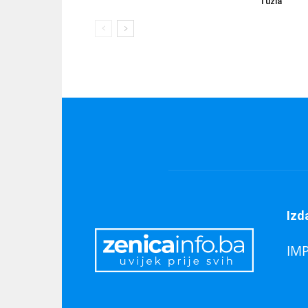
Tuzla
Izd
IM