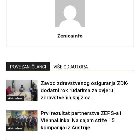
Zenicainfo
POVEZANI ČLANCI
VIŠE OD AUTORA
Zavod zdravstvenog osiguranja ZDK-
dodatni rok rudarima za ovjeru
zdravstvenih knjižica
Aktuelno
Prvi rezultat partnerstva ZEPS-a i
ViennaLinka: Na sajam stiže 15
kompanija iz Austrije
Aktuelno