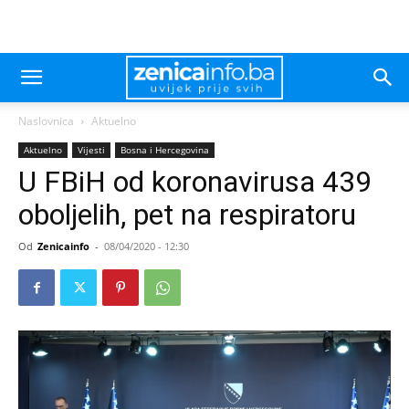
Naslovnica
Aktuelno
Aktuelno
Vijesti
Bosna i Hercegovina
U FBiH od koronavirusa 439
oboljelih, pet na respiratoru
Od
Zenicainfo
-
08/04/2020 - 12:30