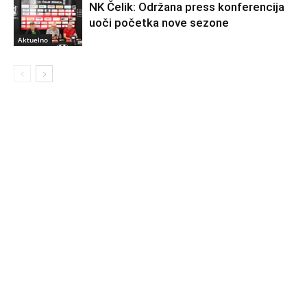
NK Čelik: Održana press konferencija
uoči početka nove sezone
Aktuelno