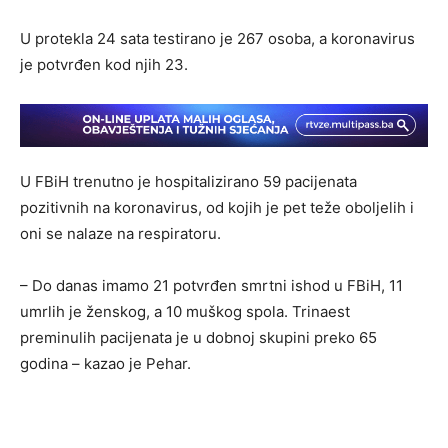
U protekla 24 sata testirano je 267 osoba, a koronavirus
je potvrđen kod njih 23.
U FBiH trenutno je hospitalizirano 59 pacijenata
pozitivnih na koronavirus, od kojih je pet teže oboljelih i
oni se nalaze na respiratoru.
– Do danas imamo 21 potvrđen smrtni ishod u FBiH, 11
umrlih je ženskog, a 10 muškog spola. Trinaest
preminulih pacijenata je u dobnoj skupini preko 65
godina – kazao je Pehar.