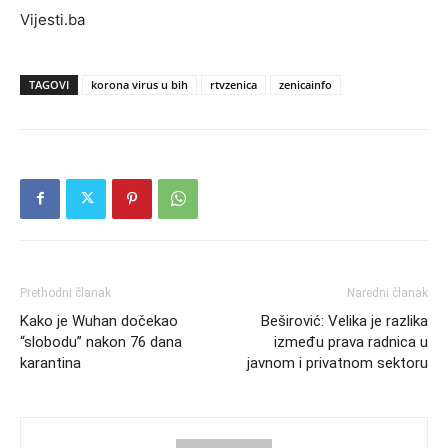
Vijesti.ba
TAGOVI
korona virus u bih
rtvzenica
zenicainfo
Prethodni članak
Naredni članak
Kako je Wuhan dočekao
Beširović: Velika je razlika
“slobodu” nakon 76 dana
između prava radnica u
karantina
javnom i privatnom sektoru