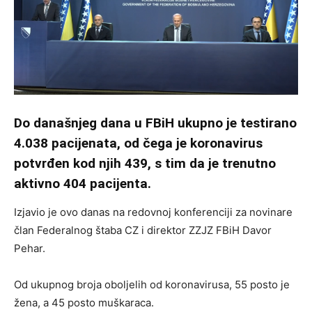
Do današnjeg dana u FBiH ukupno je testirano
4.038 pacijenata, od čega je koronavirus
potvrđen kod njih 439, s tim da je trenutno
aktivno 404 pacijenta.
Izjavio je ovo danas na redovnoj konferenciji za novinare
član Federalnog štaba CZ i direktor ZZJZ FBiH Davor
Pehar.
Od ukupnog broja oboljelih od koronavirusa, 55 posto je
žena, a 45 posto muškaraca.