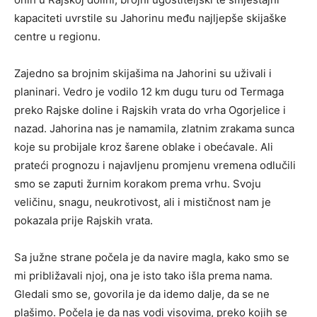
kapaciteti uvrstile su Jahorinu među najljepše skijaške
centre u regionu.
Zajedno sa brojnim skijašima na Jahorini su uživali i
planinari. Vedro je vodilo 12 km dugu turu od Termaga
preko Rajske doline i Rajskih vrata do vrha Ogorjelice i
nazad. Jahorina nas je namamila, zlatnim zrakama sunca
koje su probijale kroz šarene oblake i obećavale. Ali
prateći prognozu i najavljenu promjenu vremena odlučili
smo se zaputi žurnim korakom prema vrhu. Svoju
veličinu, snagu, neukrotivost, ali i mističnost nam je
pokazala prije Rajskih vrata.
Sa južne strane počela je da navire magla, kako smo se
mi približavali njoj, ona je isto tako išla prema nama.
Gledali smo se, govorila je da idemo dalje, da se ne
plašimo. Počela je da nas vodi visovima, preko kojih se