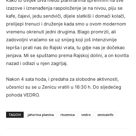
Kako to uvijek biva među planinarima spremnim na sve
izazove i iznenađenja raspoloženje je na nivou, piju se
kafe, čajevi, jedu sendviči, dijele slatkiši i domaći kolači,
prelijepi trenuci i druženje kada smo u ovom modernom
vremenu okrenuti jedni drugima. Blago promrzli, ali
zadovoljni vraćamo se uz snijeg koji još intenzivnije
leprša i prati nas do Rajski vrata, tu gdje nas je dočekao
jenjava. Mi se spuštamo prema Rajskoj dolini, a on kovitla
nazad i odlazi u njen zagrljaj.
Nakon 4 sata hoda, i predaha za slobodne aktivnosti,
učesnici su se u Zenicu vratili u 16:30 h. Do sljedećeg
pohoda VEDRO.
TAGOVI
jahorina planina
rtvzenica
vedro
zenicainfo