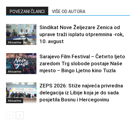
POVEZANI ČLANCI
VIŠE OD AUTORA
Sindikat Nove Željezare Zenica od
uprave traži isplatu otpremnina -rok,
10. avgust
Aktuelno
Sarajevo Film Festival – Četvrto ljeto
zaredom Trg slobode postaje Naše
mjesto – Bingo Ljetno kino Tuzla
Aktuelno
ZEPS 2026: Stiže najveća privredna
delegacija iz Libije koja je do sada
posjetila Bosnu i Hercegovinu
Aktuelno