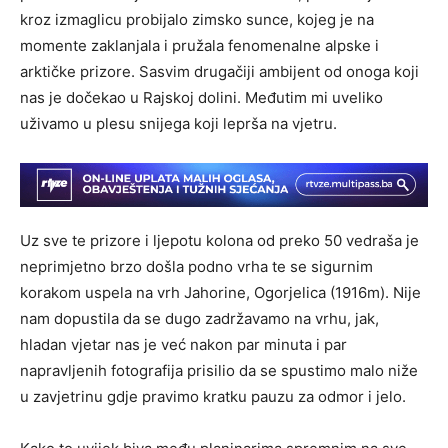
kroz izmaglicu probijalo zimsko sunce, kojeg je na
momente zaklanjala i pružala fenomenalne alpske i
arktičke prizore. Sasvim drugačiji ambijent od onoga koji
nas je dočekao u Rajskoj dolini. Međutim mi uveliko
uživamo u plesu snijega koji leprša na vjetru.
Uz sve te prizore i ljepotu kolona od preko 50 vedraša je
neprimjetno brzo došla podno vrha te se sigurnim
korakom uspela na vrh Jahorine, Ogorjelica (1916m). Nije
nam dopustila da se dugo zadržavamo na vrhu, jak,
hladan vjetar nas je već nakon par minuta i par
napravljenih fotografija prisilio da se spustimo malo niže
u zavjetrinu gdje pravimo kratku pauzu za odmor i jelo.