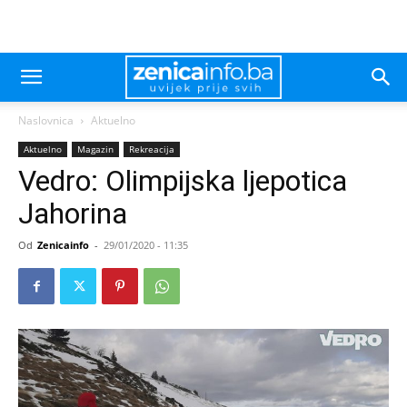
Naslovnica
Aktuelno
Aktuelno
Magazin
Rekreacija
Vedro: Olimpijska ljepotica
Jahorina
Od
Zenicainfo
-
29/01/2020 - 11:35