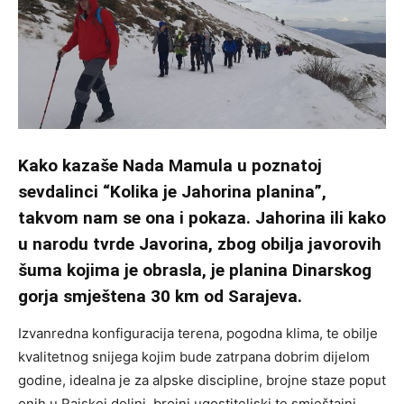
Kako kazaše Nada Mamula u poznatoj
sevdalinci “Kolika je Jahorina planina”,
takvom nam se ona i pokaza. Jahorina ili kako
u narodu tvrde Javorina, zbog obilja javorovih
šuma kojima je obrasla, je planina Dinarskog
gorja smještena 30 km od Sarajeva.
Izvanredna konfiguracija terena, pogodna klima, te obilje
kvalitetnog snijega kojim bude zatrpana dobrim dijelom
godine, idealna je za alpske discipline, brojne staze poput
onih u Rajskoj dolini, brojni ugostiteljski te smještajni