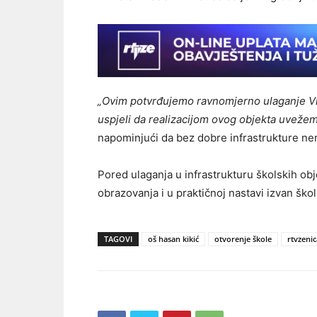
„Ovim potvrđujemo ravnomjerno ulaganje Vl
uspjeli da realizacijom ovog objekta uvež
napominjući da bez dobre infrastrukture ne
Pored ulaganja u infrastrukturu školskih obje
obrazovanja i u praktičnoj nastavi izvan šk
TAGOVI
oš hasan kikić
otvorenje škole
rtvzenic