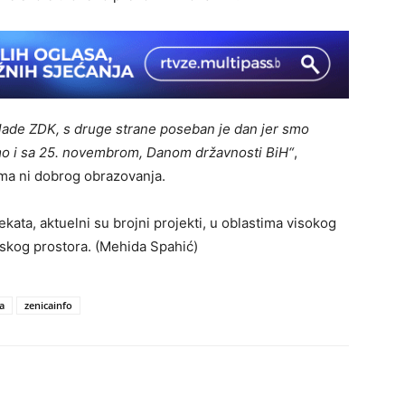
ade ZDK, s druge strane poseban je dan jer smo
emo i sa 25. novembrom, Danom državnosti BiH“
,
ma ni dobrog obrazovanja.
kata, aktuelni su brojni projekti, u oblastima visokog
olskog prostora. (Mehida Spahić)
a
zenicainfo