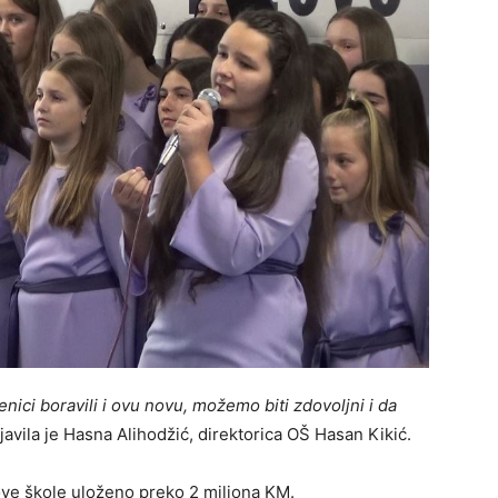
ici boravili i ovu novu, možemo biti zdovoljni i da
izjavila je Hasna Alihodžić, direktorica OŠ Hasan Kikić.
 ove škole uloženo preko 2 miliona KM.