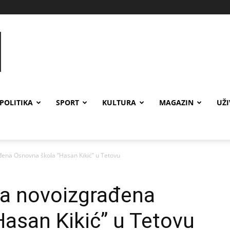
POLITIKA
SPORT
KULTURA
MAGAZIN
UŽ
ena Osnovna škola “Hasan Kikić” u Tetovu
a novoizgrađena
asan Kikić” u Tetovu