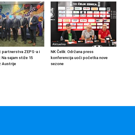
Aktuelno
at partnerstva ZEPS-a i
NK Čelik: Održana press
: Na sajam stiže 15
konferencija uoči početka nove
 Austrije
sezone