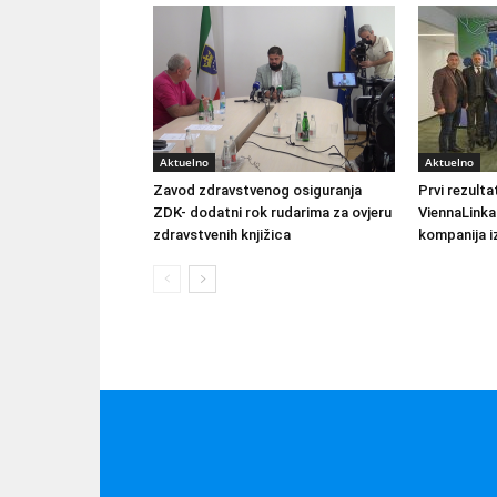
Aktuelno
Aktuelno
Zavod zdravstvenog osiguranja
Prvi rezult
ZDK- dodatni rok rudarima za ovjeru
ViennaLinka
zdravstvenih knjižica
kompanija iz