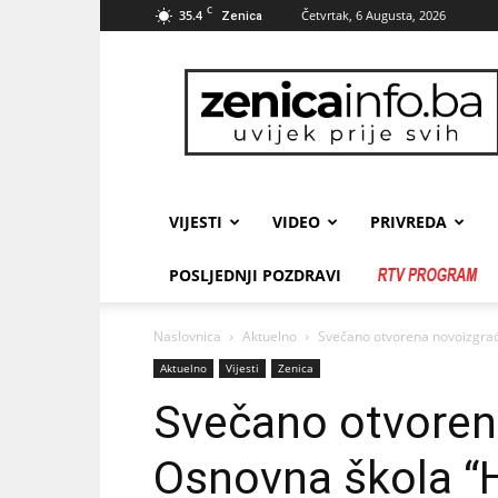
C
35.4
Četvrtak, 6 Augusta, 2026
Zenica
zenicainfo.ba
VIJESTI
VIDEO
PRIVREDA
POSLJEDNJI POZDRAVI
Naslovnica
Aktuelno
Svečano otvorena novoizgrađ
Aktuelno
Vijesti
Zenica
Svečano otvoren
Osnovna škola “H