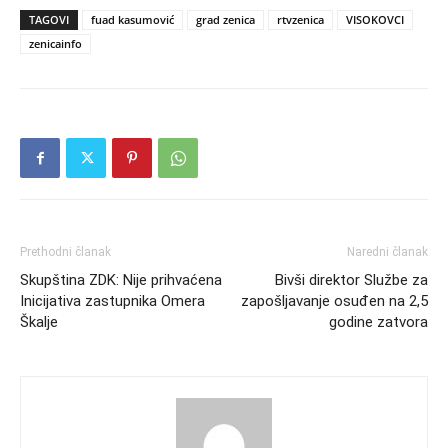
TAGOVI
fuad kasumović
grad zenica
rtvzenica
VISOKOVCI
zenicainfo
Prethodni članak
Naredni članak
Skupština ZDK: Nije prihvaćena
Bivši direktor Službe za
Inicijativa zastupnika Omera
zapošljavanje osuđen na 2,5
Škalje
godine zatvora