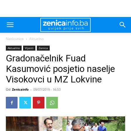
Naslovnica
Aktuelno
Aktuelno
Vijesti
Zenica
Gradonačelnik Fuad
Kasumović posjetio naselje
Visokovci u MZ Lokvine
Od
Zenicainfo
-
09/07/2019 - 16:53