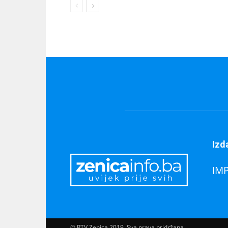
Izd
IM
© RTV Zenica 2019. Sva prava pridržana.