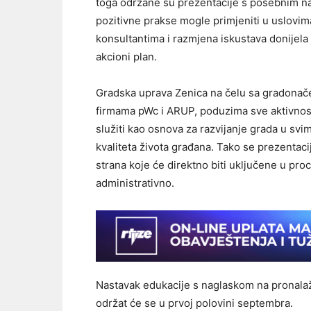
toga održane su prezentacije s posebnim nag
pozitivne prakse mogle primjeniti u uslovima
konsultantima i razmjena iskustava donijela
akcioni plan.
Gradska uprava Zenica na čelu sa gradon
firmama pWc i ARUP, poduzima sve aktivnosti
služiti kao osnova za razvijanje grada u svim
kvaliteta života građana. Tako se prezentac
strana koje će direktno biti uključene u pro
administrativno.
Nastavak edukacije s naglaskom na pronalaž
održat će se u prvoj polovini septembra.