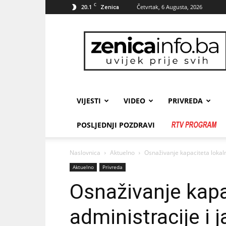
C
20.1
Četvrtak, 6 Augusta, 2026
Zenica
zenicainfo.ba
VIJESTI
VIDEO
PRIVREDA
POSLJEDNJI POZDRAVI
Naslovnica
Aktuelno
Osnaživanje kapaciteta lokaln
Aktuelno
Privreda
Osnaživanje kapa
administracije i 