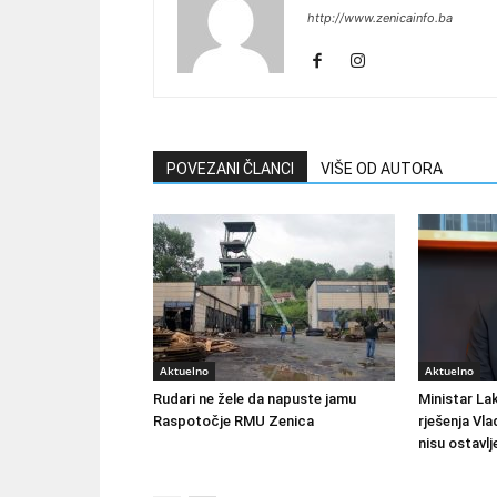
http://www.zenicainfo.ba
POVEZANI ČLANCI
VIŠE OD AUTORA
Aktuelno
Aktuelno
Rudari ne žele da napuste jamu
Ministar Lak
Raspotočje RMU Zenica
rješenja Vla
nisu ostavlj