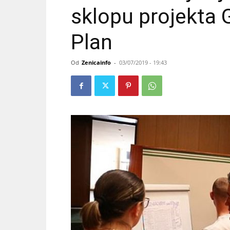
sklopu projekta 
Plan
Od
Zenicainfo
-
03/07/2019 - 19:43