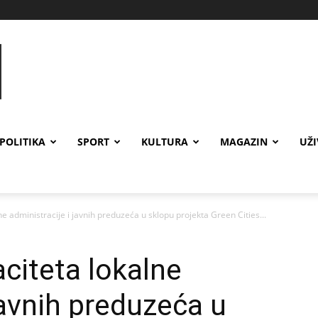
POLITIKA
SPORT
KULTURA
MAGAZIN
UŽ
e administracije i javnih preduzeća u sklopu projekta Green Cities...
citeta lokalne
javnih preduzeća u