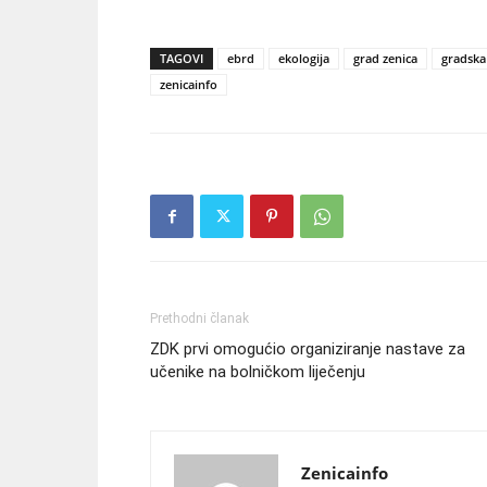
TAGOVI
ebrd
ekologija
grad zenica
gradska
zenicainfo
Prethodni članak
ZDK prvi omogućio organiziranje nastave za
učenike na bolničkom liječenju
Zenicainfo