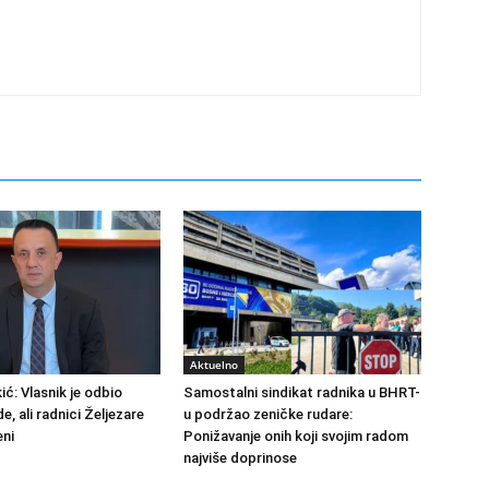
Aktuelno
ić: Vlasnik je odbio
Samostalni sindikat radnika u BHRT-
de, ali radnici Željezare
u podržao zeničke rudare:
eni
Ponižavanje onih koji svojim radom
najviše doprinose