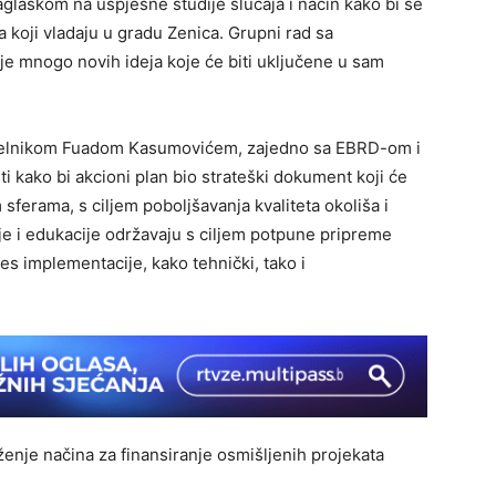
laskom na uspješne studije slučaja i način kako bi se
 koji vladaju u gradu Zenica. Grupni rad sa
 je mnogo novih ideja koje će biti uključene u sam
ačelnikom Fuadom Kasumovićem, zajedno sa EBRD-om i
 kako bi akcioni plan bio strateški dokument koji će
 sferama, s ciljem poboljšavanja kvaliteta okoliša i
ije i edukacije održavaju s ciljem potpune pripreme
ces implementacije, kako tehnički, tako i
enje načina za finansiranje osmišljenih projekata