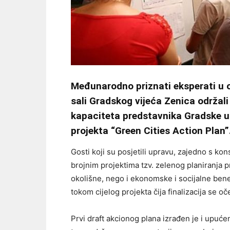
Međunarodno priznati eksperati u o
sali Gradskog vijeća Zenica održali
kapaciteta predstavnika Gradske up
projekta “Green Cities Action Plan”
Gosti koji su posjetili upravu, zajedno s ko
brojnim projektima tzv. zelenog planiranja 
okolišne, nego i ekonomske i socijalne bene
tokom cijelog projekta čija finalizacija se 
Prvi draft akcionog plana izrađen je i upu