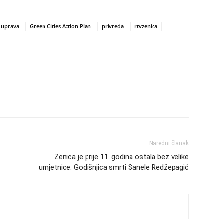
 uprava
Green Cities Action Plan
privreda
rtvzenica
Naredni članak
Zenica je prije 11. godina ostala bez velike
umjetnice: Godišnjica smrti Sanele Redžepagić