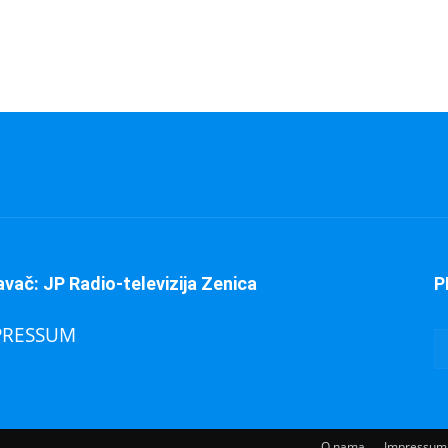
avač: JP Radio-televizija Zenica
P
PRESSUM
O nama
Impressum