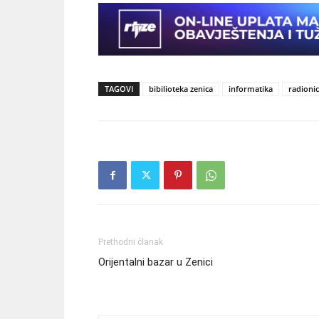
TAGOVI
bibilioteka zenica
informatika
radioni
Prethodni članak
Orijentalni bazar u Zenici