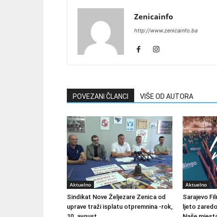
Zenicainfo
http://www.zenicainfo.ba
POVEZANI ČLANCI
VIŠE OD AUTORA
Aktuelno
Aktuelno
Sindikat Nove Željezare Zenica od
Sarajevo Fil
uprave traži isplatu otpremnina -rok,
ljeto zared
10. avgust
Naše mjesto