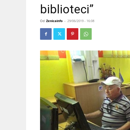
biblioteci”
Od
Zenicainfo
-
29/06/2019 - 16:08