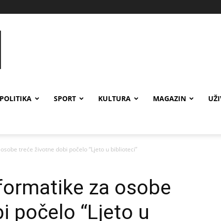
POLITIKA
SPORT
KULTURA
MAGAZIN
UŽ
osobe treće životne dobi počelo “Ljeto u biblioteci”
formatike za osobe
i počelo “Ljeto u