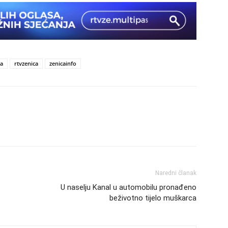
ca
rtvzenica
zenicainfo
Naredni članak
U naselju Kanal u automobilu pronađeno
beživotno tijelo muškarca