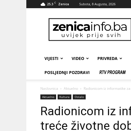
C
25.3
Subota, 8 Augusta, 2026
Zenica
zenicainfo.ba
VIJESTI
VIDEO
PRIVREDA
POSLJEDNJI POZDRAVI
Naslovnica
Aktuelno
Radionicom iz informatike za 
Aktuelno
Kultura
Ostalo
Radionicom iz in
treće životne dob