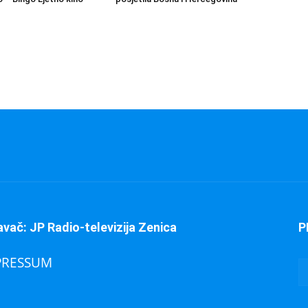
avač: JP Radio-televizija Zenica
P
PRESSUM