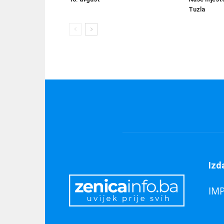
Tuzla
Izd
IM