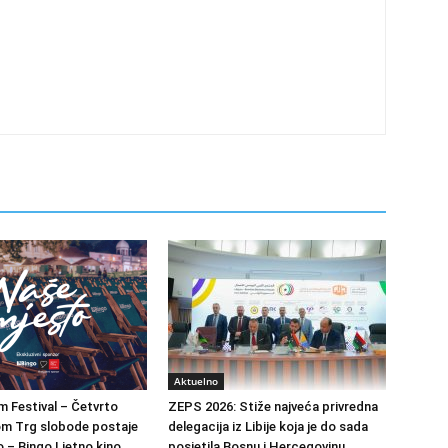
Aktuelno
m Festival – Četvrto
ZEPS 2026: Stiže najveća privredna
om Trg slobode postaje
delegacija iz Libije koja je do sada
 – Bingo Ljetno kino
posjetila Bosnu i Hercegovinu