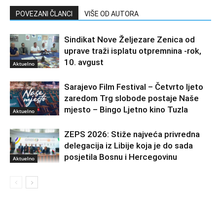
POVEZANI ČLANCI
VIŠE OD AUTORA
Sindikat Nove Željezare Zenica od
uprave traži isplatu otpremnina -rok,
10. avgust
Aktuelno
Sarajevo Film Festival – Četvrto ljeto
zaredom Trg slobode postaje Naše
mjesto – Bingo Ljetno kino Tuzla
Aktuelno
ZEPS 2026: Stiže najveća privredna
delegacija iz Libije koja je do sada
posjetila Bosnu i Hercegovinu
Aktuelno