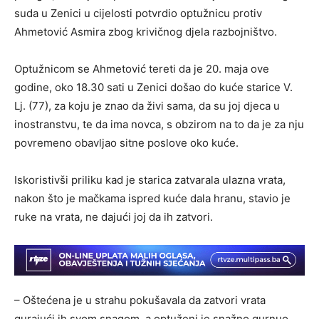
suda u Zenici u cijelosti potvrdio optužnicu protiv
Ahmetović Asmira zbog krivičnog djela razbojništvo.
Optužnicom se Ahmetović tereti da je 20. maja ove
godine, oko 18.30 sati u Zenici došao do kuće starice V.
Lj. (77), za koju je znao da živi sama, da su joj djeca u
inostranstvu, te da ima novca, s obzirom na to da je za nju
povremeno obavljao sitne poslove oko kuće.
Iskoristivši priliku kad je starica zatvarala ulazna vrata,
nakon što je mačkama ispred kuće dala hranu, stavio je
ruke na vrata, ne dajući joj da ih zatvori.
– Oštećena je u strahu pokušavala da zatvori vrata
gurajući ih svom snagom, a optuženi je snažno gurnuo