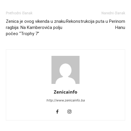
Prethodni članak
Naredni članak
Zenica je ovog vikenda u znaku
Rekonstrukcija puta u Perinom
ragbija: Na Kamberovića polju
Hanu
počeo “Trophy 7”
Zenicainfo
http://www.zenicainfo.ba