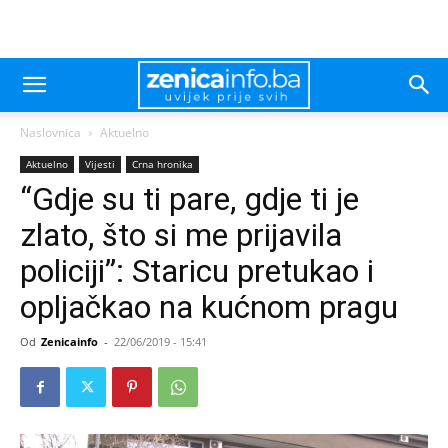
Naslovnica
Aktuelno
Aktuelno
Vijesti
Crna hronika
“Gdje su ti pare, gdje ti je
zlato, što si me prijavila
policiji”: Staricu pretukao i
opljačkao na kućnom pragu
Od
Zenicainfo
-
22/06/2019 - 15:41