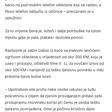
bacio na pod mobilni telefon oštećene koji se razbio, a
fiksni telefon isključio iz utičnice – precizirano je u
optužnici.
Za to vrijeme žena je, ležeći i dalje potrbuške na istom
mjestu gdje je pala, plakala i dozivala pomoć.
Razbojnik je zatim izašao iz kuće sa zlatnom lančićem-
ogrlicom oštećene u vrijednosti od oko 300 KM, koju je
uzeo i prisvojio, oštetivši time V. Lj. za novčani iznos od
oko 300 KM i nanijevši joj tešku tjelesnu povredu u vidu
preloma lijeve butne kosti.
– Upotrebom sile protiv neke osobe oduzeo je tuđu
pokretninu s ciljem da njenim prisvajanjem pribavi sebi
protupravnu imovinsku korist pri čemu je osoba teško
tjelesno povrijeđena, čime je počinio krivično djelo