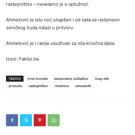
razbojništvo – navedeno je u optužnici.
Ahmetović je istu noć uhapšen i od tada se rješenjem
zeničkog Suda nalazi u pritvoru.
Ahmetović je i ranije osuđivan za ista krivična djela.
Izvor: Faktor.ba
TAGOVI
crna hronika
kantonalno tužilaštvo
mup zdk
presuda
razbojništvo
rtvzenica
zenicainfo