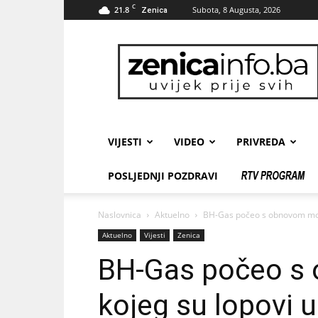
C
21.8
Subota, 8 Augusta, 2026
Zenica
zenicainfo.ba
VIJESTI
VIDEO
PRIVREDA
POSLJEDNJI POZDRAVI
Naslovnica
Aktuelno
BH-Gas počeo s obnovom mosta
Aktuelno
Vijesti
Zenica
BH-Gas počeo s
kojeg su lopovi u