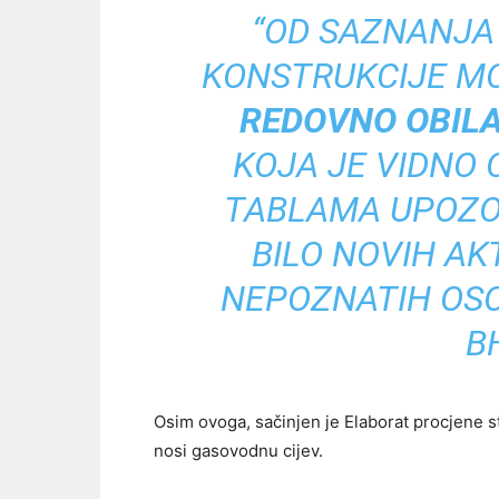
“OD SAZNANJA
KONSTRUKCIJE M
REDOVNO OBILA
KOJA JE VIDNO 
TABLAMA UPOZOR
BILO NOVIH AK
NEPOZNATIH OSOB
B
Osim ovoga, sačinjen je Elaborat procjene st
nosi gasovodnu cijev.