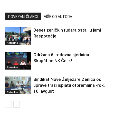
POVEZANI ČLANCI
VIŠE OD AUTORA
Deset zeničkih rudara ostali u jami
Raspotočje
Aktuelno
Održana 6. redovna sjednica
Skupštine NK Čelik!
Aktuelno
Sindikat Nove Željezare Zenica od
uprave traži isplatu otpremnina -rok,
10. avgust
Aktuelno