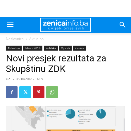
Naslovnica
Aktuelno
Aktuelno
Izbori 2018
Politika
Vijesti
Zenica
Novi presjek rezultata za
Skupštinu ZDK
Od
-
08/10/2018 - 14:09