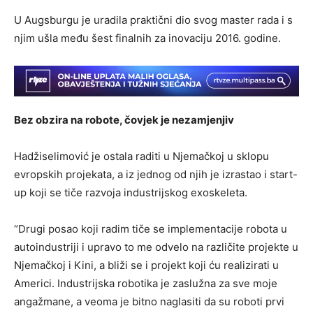
U Augsburgu je uradila praktični dio svog master rada i s
njim ušla među šest finalnih za inovaciju 2016. godine.
Bez obzira na robote, čovjek je nezamjenjiv
Hadžiselimović je ostala raditi u Njemačkoj u sklopu
evropskih projekata, a iz jednog od njih je izrastao i start-
up koji se tiče razvoja industrijskog exoskeleta.
“Drugi posao koji radim tiče se implementacije robota u
autoindustriji i upravo to me odvelo na različite projekte u
Njemačkoj i Kini, a bliži se i projekt koji ću realizirati u
Americi. Industrijska robotika je zaslužna za sve moje
angažmane, a veoma je bitno naglasiti da su roboti prvi