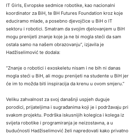
IT Girls, Evropske sedmice robotike, kao nacionalni
koordinator za BiH, te BH Futures Foundation kroz koje
educiramo mlade, a posebno djevojčice u BiH o IT
sektoru i robotici. Smatram da svojim djelovanjem u BiH
mogu prenijeti znanje koje ja ne bi mogla steći da sam
ostala samo na našem obrazovanju”, izjavila je
Hadžiselimović te dodala:
“Znanje o robotici i exoskeletu nisam i ne bih ni danas
mogla steći u BiH, ali mogu prenijeti na studente u BiH jer
će im to možda biti inspiracija da krenu u ovom smjeru.”
Veliku zahvalnost za svoj današnji uspjeh duguje
porodici, prijateljima i sugrađanima koji je i podržavaju pri
svakom projektu. Podrška iskusnijih kolegica i kolega iz
svijeta robotike i programiranja je neizostavna, a u
budućnosti Hadžiselimović želi napredovati kako privatno