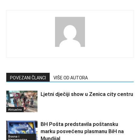
POVEZANI ČLANCI
VIŠE OD AUTORA
Ljetni dječiji show u Zenica city centru
Aktuelno
BH Pošta predstavila poštansku
marku posvećenu plasmanu BiH na
Bosna i
Mundijal
Hercegovina