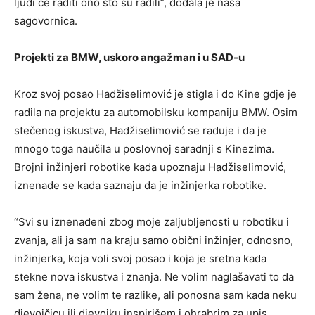
ljudi će raditi ono što su radili”, dodala je naša
sagovornica.
Projekti za BMW, uskoro angažman i u SAD-u
Kroz svoj posao Hadžiselimović je stigla i do Kine gdje je
radila na projektu za automobilsku kompaniju BMW. Osim
stečenog iskustva, Hadžiselimović se raduje i da je
mnogo toga naučila u poslovnoj saradnji s Kinezima.
Brojni inžinjeri robotike kada upoznaju Hadžiselimović,
iznenade se kada saznaju da je inžinjerka robotike.
“Svi su iznenađeni zbog moje zaljubljenosti u robotiku i
zvanja, ali ja sam na kraju samo obični inžinjer, odnosno,
inžinjerka, koja voli svoj posao i koja je sretna kada
stekne nova iskustva i znanja. Ne volim naglašavati to da
sam žena, ne volim te razlike, ali ponosna sam kada neku
djevojčicu ili djevojku inspirišem i ohrabrim za upis