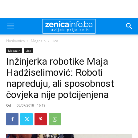
Naslovnica
Magazin
Lica
Magazin
Lica
Inžinjerka robotike Maja
Hadžiselimović: Roboti
napreduju, ali sposobnost
čovjeka nije potcijenjena
Od
-
08/07/2018 - 16:19