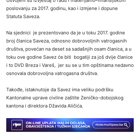
Usvojeni su Izvještaj o radu i materijalno–finansijskom
poslovanju za 2017. godinu, kao i izmjene i dopune
Statuta Saveza.
Na sjednici je prezentovano da je u toku 2017. godine
broj članica Saveza, odnosno dobrovoljnih vatrogasnih
društva, povećan na deset sa sadašnjih osam članica, a u
toku ove godine Savez će biti bogatiji za još dvije članice
i to DVD Breza i Vareš, jer su se u tim opštinama nedavno
osnovala dobrovoljna vatrogasna društva.
Takođe, istaknutoje da Savez ima veliku podršku
Kantonalne uprave civilne zaštite Zeničko-dobojskog
kantona i direktora Džavida Aličića.