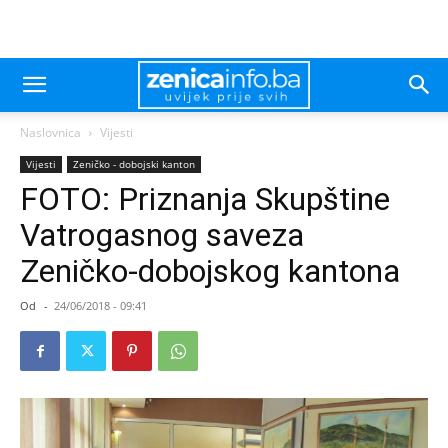
Naslovnica
Vijesti
Vijesti
Zeničko - dobojski kanton
FOTO: Priznanja Skupštine
Vatrogasnog saveza
Zeničko-dobojskog kantona
Od
-
24/06/2018 - 09:41