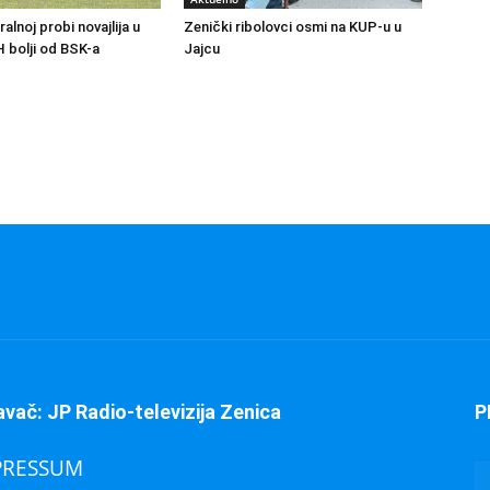
ralnoj probi novajlija u
Zenički ribolovci osmi na KUP-u u
H bolji od BSK-a
Jajcu
avač: JP Radio-televizija Zenica
P
PRESSUM