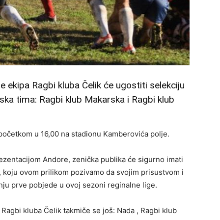
 ekipa Ragbi kluba Čelik će ugostiti selekciju
nska tima: Ragbi klub Makarska i Ragbi klub
 početkom u 16,00 na stadionu Kamberovića polje.
zentacijom Andore, zenička publika će sigurno imati
cu, koju ovom prilikom pozivamo da svojim prisustvom i
u prve pobjede u ovoj sezoni reginalne lige.
m Ragbi kluba Čelik takmiče se još: Nada , Ragbi klub