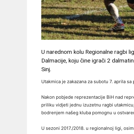
U narednom kolu Regionalne ragbi lige
Dalmacije, koju čine igrači 2 dalmati
Sinj.
Utakmica je zakazana za subotu 7. aprila sa
Nakon pobjede reprezentacije BiH nad repre
priliku vidjeti jednu izuzetnu ragbi utakmi
bodrenjem našeg kluba pomognu u ostvarenj
U sezoni 2017./2018. u regionalnoj ligi, osi