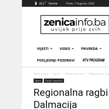
C
22.2
Petak, 7 Augusta, 2026
Zenica
zenicainfo.ba
VIJESTI
VIDEO
PRIVREDA
POSLJEDNJI POZDRAVI
Naslovnica
Sport
Ostali sportovi
Regionalna rag
Sport
Ostali sportovi
Regionalna ragbi 
Dalmacija