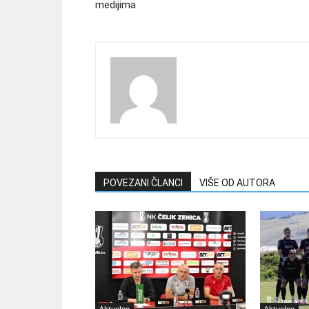
medijima
POVEZANI ČLANCI
VIŠE OD AUTORA
Aktuelno
Aktuelno