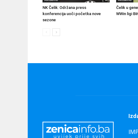
NK Čelik: Održana press
Čelik u gene
konferencija uoči početka nove
WWin ligi Bi
sezone
Izd
IM