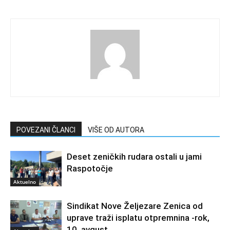
POVEZANI ČLANCI
VIŠE OD AUTORA
Deset zeničkih rudara ostali u jami
Raspotočje
Aktuelno
Sindikat Nove Željezare Zenica od
uprave traži isplatu otpremnina -rok,
10. avgust