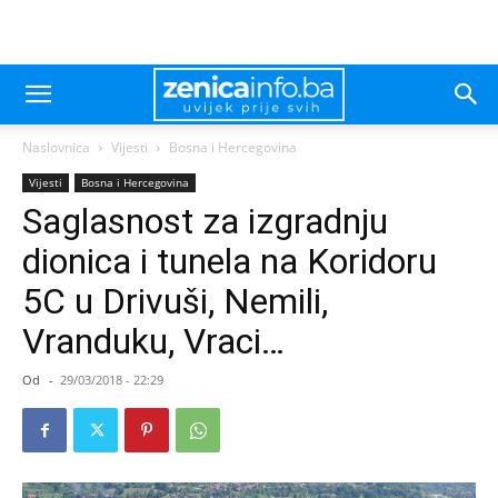
Naslovnica
Vijesti
Bosna i Hercegovina
Vijesti
Bosna i Hercegovina
Saglasnost za izgradnju
dionica i tunela na Koridoru
5C u Drivuši, Nemili,
Vranduku, Vraci…
Od
-
29/03/2018 - 22:29