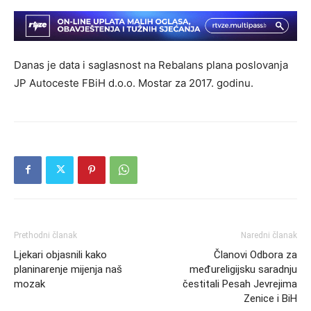
Danas je data i saglasnost na Rebalans plana poslovanja
JP Autoceste FBiH d.o.o. Mostar za 2017. godinu.
Prethodni članak
Naredni članak
Ljekari objasnili kako
Članovi Odbora za
planinarenje mijenja naš
međureligijsku saradnju
mozak
čestitali Pesah Jevrejima
Zenice i BiH