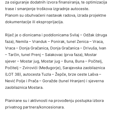
za osiguranje dodatnih izvora finansiranja, te optimizacija
trase i smanjenje troškova izgradnje autoceste.
Planom su obuhvaćeni nastavak radova, izrada projektne
dokumentacije ili eksproprijacija.
Riječ je o dionicama i poddionicama Svilaj – Odžak (druga
faza), Nemila – Vranduk – Ponirak, tunel Zenica – Vraca,
Vraca – Donja Gračanica, Donja Gračanica – Drivuša, Ivan
– Tarčin, tunel Prenj – Salakovac (prva faza), Mostar
sjever – Mostar jug, Mostar jug – Buna, Buna – Počitelj,
Počitelj – Zvirovići (Međugorje), Sarajevska zaobilaznica
(LOT 3B), autocesta Tuzla – Žepče, brze ceste Lašva –
Nević Polje i Prača – Goražde (tunel Hranjen) i sjeverna
zaobilaznica Mostara.
Planirane su i aktivnosti na provođenju postupka izbora
privatnog partnera/koncesionara.