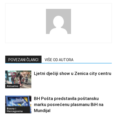
POVEZANI ČLANCI
VIŠE OD AUTORA
Ljetni dječiji show u Zenica city centru
Aktuelno
BH Pošta predstavila poštansku
marku posvećenu plasmanu BiH na
Bosna i
Mundijal
Hercegovina