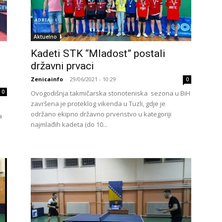
Aktuelno
Kadeti STK “Mladost” postali
državni prvaci
Zenicainfo
-
29/06/2021 - 10:29
0
0
Ovogodišnja takmičarska stonoteniska sezona u BiH
završena je proteklog vikenda u Tuzli, gdje je
održano ekipno državno prvenstvo u kategoriji
a
najmlađih kadeta (do 10...