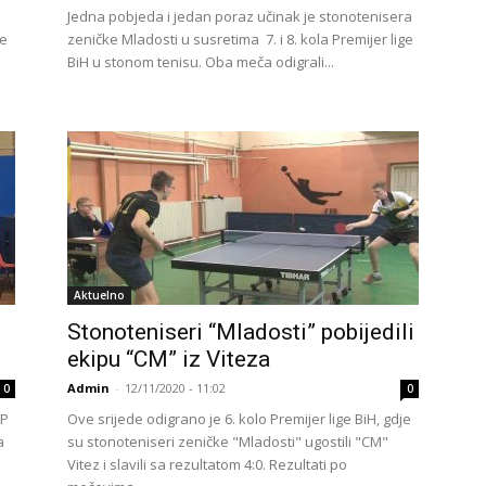
Jedna pobjeda i jedan poraz učinak je stonotenisera
ke
zeničke Mladosti u susretima 7. i 8. kola Premijer lige
BiH u stonom tenisu. Oba meča odigrali...
Aktuelno
Stonoteniseri “Mladosti” pobijedili
ekipu “CM” iz Viteza
Admin
-
12/11/2020 - 11:02
0
0
OP
Ove srijede odigrano je 6. kolo Premijer lige BiH, gdje
a
su stonoteniseri zeničke "Mladosti" ugostili "CM"
Vitez i slavili sa rezultatom 4:0. Rezultati po