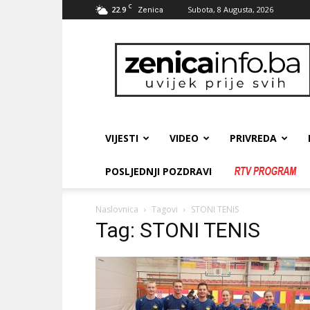
C
22.9
Subota, 8 Augusta, 2026
Zenica
zenicainfo.ba
VIJESTI
VIDEO
PRIVREDA
POSLJEDNJI POZDRAVI
Naslovnica
Tagovi
STONI TENIS
Tag: STONI TENIS