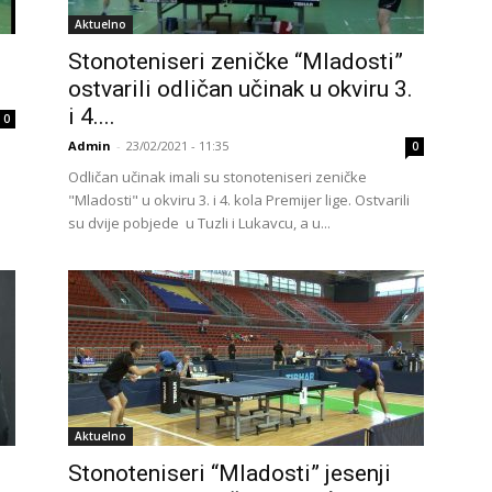
Aktuelno
Stonoteniseri zeničke “Mladosti”
ostvarili odličan učinak u okviru 3.
i 4....
0
Admin
-
23/02/2021 - 11:35
0
Odličan učinak imali su stonoteniseri zeničke
"Mladosti" u okviru 3. i 4. kola Premijer lige. Ostvarili
su dvije pobjede u Tuzli i Lukavcu, a u...
Aktuelno
Stonoteniseri “Mladosti” jesenji