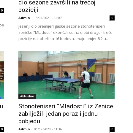
dio sezone završili na trećoj
poziciji
0
Admin
-
13/01/2021 - 14:07
0
obe
Jesenji dio premijerligaške sezone stonoteniseri
zeničke "Mladosti" okončali su na diobi druge i treće
pozicije na tabeli sa 16 bodova. imaju omjer 8:2 u...
Aktuelno
 u
Stonoteniseri “Mladosti” iz Zenice
zabilježili jedan poraz i jednu
pobjedu
Admin
-
01/12/2020 - 11:36
0
0