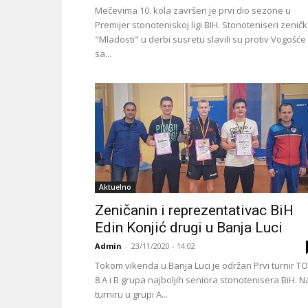
Mečevima 10. kola završen je prvi dio sezone u
Premijer stonoteniskoj ligi BIH. Stonoteniseri zenič
"Mladosti" u derbi susretu slavili su protiv Vogošće
sa...
Aktuelno
Zeničanin i reprezentativac BiH
Edin Konjić drugi u Banja Luci
Admin
-
23/11/2020 - 14:02
Tokom vikenda u Banja Luci je održan Prvi turnir T
8 A i B grupa najboljih seniora stonotenisera BiH. N
turniru u grupi A...