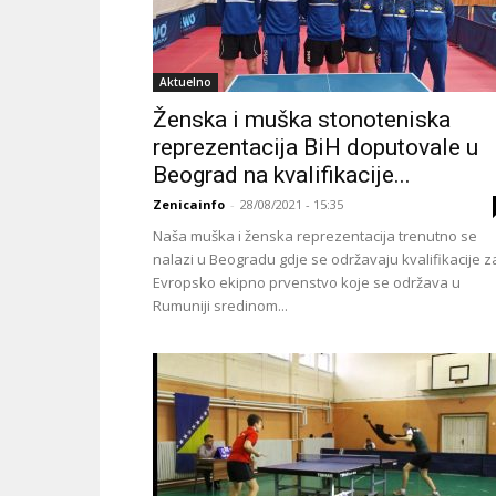
Aktuelno
Ženska i muška stonoteniska
reprezentacija BiH doputovale u
Beograd na kvalifikacije...
Zenicainfo
-
28/08/2021 - 15:35
Naša muška i ženska reprezentacija trenutno se
nalazi u Beogradu gdje se održavaju kvalifikacije z
Evropsko ekipno prvenstvo koje se održava u
Rumuniji sredinom...