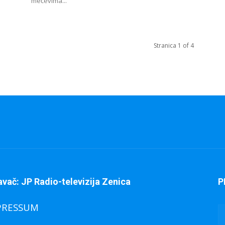
mečevima...
Stranica 1 of 4
avač: JP Radio-televizija Zenica
P
PRESSUM