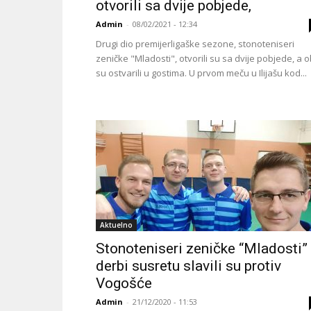
otvorili sa dvije pobjede,
Admin
-
08/02/2021 - 12:34
Drugi dio premijerligaške sezone, stonoteniseri
zeničke "Mladosti", otvorili su sa dvije pobjede, a 
su ostvarili u gostima. U prvom meču u Ilijašu kod...
Aktuelno
Stonoteniseri zeničke “Mladosti”
derbi susretu slavili su protiv
Vogošće
Admin
-
21/12/2020 - 11:53