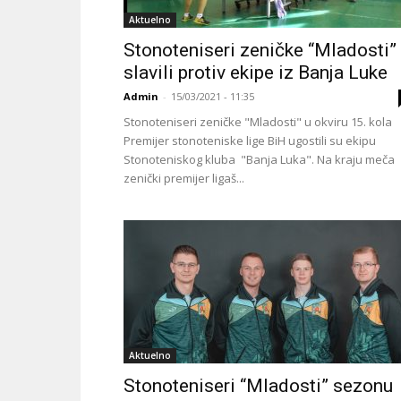
Aktuelno
Stonoteniseri zeničke “Mladosti”
slavili protiv ekipe iz Banja Luke
Admin
-
15/03/2021 - 11:35
Stonoteniseri zeničke "Mladosti" u okviru 15. kola
Premijer stonoteniske lige BiH ugostili su ekipu
Stonoteniskog kluba "Banja Luka". Na kraju meča
zenički premijer ligaš...
Aktuelno
Stonoteniseri “Mladosti” sezonu