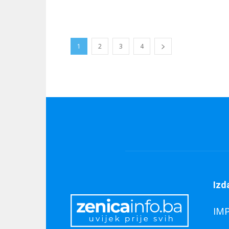
1
2
3
4
Izd
IM