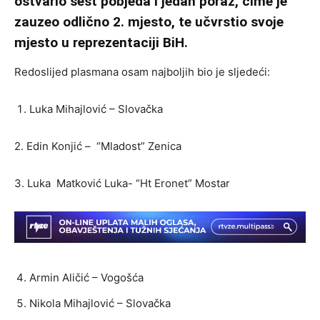
ostvario šest pobjeda i jedan poraz, čime je
zauzeo odlično 2. mjesto, te učvrstio svoje
mjesto u reprezentaciji BiH.
Redoslijed plasmana osam najboljih bio je sljedeći:
Luka Mihajlović – Slovačka
2. Edin Konjić – “Mladost” Zenica
3. Luka Matković Luka- “Ht Eronet” Mostar
Armin Aličić – Vogošća
Nikola Mihajlović – Slovačka