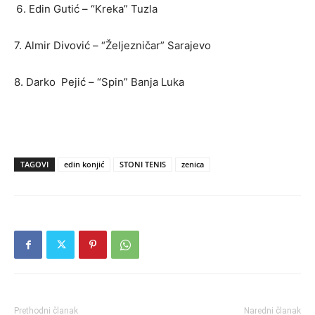
Edin Gutić – “Kreka” Tuzla
7. Almir Divović – “Željezničar” Sarajevo
8. Darko Pejić – “Spin” Banja Luka
TAGOVI
edin konjić
STONI TENIS
zenica
Prethodni članak
Naredni članak