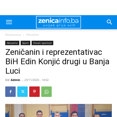
Naslovnica
Aktuelno
Aktuelno
Sport
Ostali sportovi
Zeničanin i reprezentativac
BiH Edin Konjić drugi u Banja
Luci
Od
Admin
-
23/11/2020 - 14:02