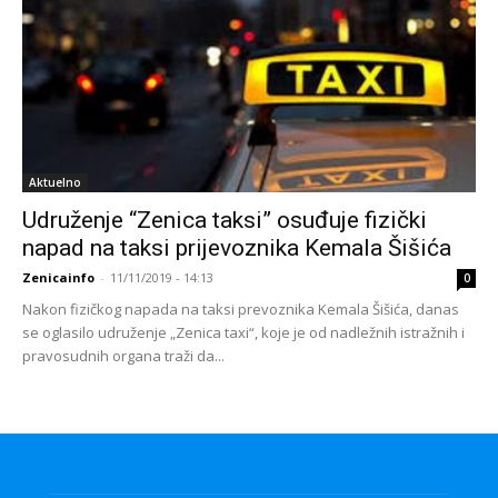
Aktuelno
Udruženje “Zenica taksi” osuđuje fizički
napad na taksi prijevoznika Kemala Šišića
Zenicainfo
-
11/11/2019 - 14:13
0
Nakon fizičkog napada na taksi prevoznika Kemala Šišića, danas
se oglasilo udruženje „Zenica taxi“, koje je od nadležnih istražnih i
pravosudnih organa traži da...