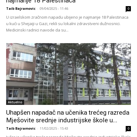
najmanje 18 Palestinaca
Taib Bajramovic
-
09/04/2025 - 11:46
0
U izraelskom zračnom napadu ubijeno je najmanje 18 Palestinaca
u kući u Shejaiji u Gazi, rekli su lokalni zdravstveni dužnosnici.
Medicinski radnici navode da su...
Aktuelno
Uhapšen napadač na učenika trećeg razreda
Mješovite srednje industrijske škole u...
Taib Bajramovic
-
11/02/2025 - 15:43
0
Jučer je učenika trećeg razreda Mješovite srednje industrijske škole