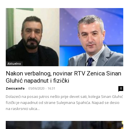
Aktuelno
Nakon verbalnog, novinar RTV Zenica Sinan
Gluhić napadnut i fizički
Zenicainfo
-
05/06/2020 - 16:31
0
Dolazeći na posao jutros nešto prije devet sati, kolega Sinan Gluhić
fizički je napadnut od strane Sulejmana Spahića. Napad se desio
na raskrsnici ulica...