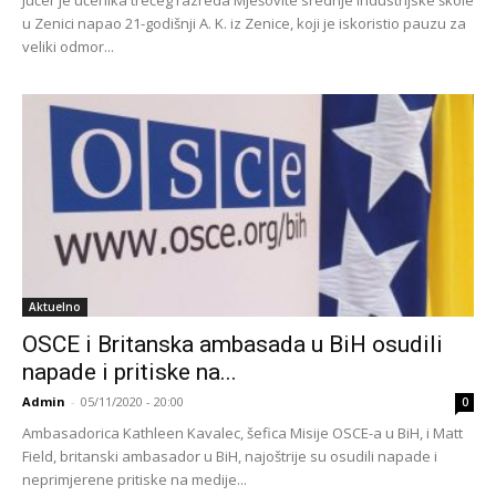
u Zenici napao 21-godišnji A. K. iz Zenice, koji je iskoristio pauzu za
veliki odmor...
Aktuelno
OSCE i Britanska ambasada u BiH osudili
napade i pritiske na...
Admin
-
05/11/2020 - 20:00
0
Ambasadorica Kathleen Kavalec, šefica Misije OSCE-a u BiH, i Matt
Field, britanski ambasador u BiH, najoštrije su osudili napade i
neprimjerene pritiske na medije...