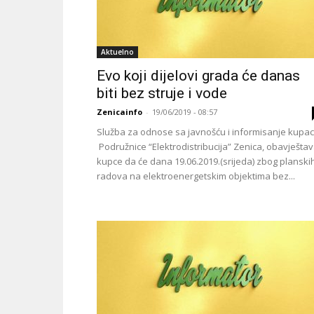
Aktuelno
Evo koji dijelovi grada će danas
biti bez struje i vode
Zenicainfo
-
19/06/2019 - 08:57
Služba za odnose sa javnošću i informisanje kupa
Podružnice “Elektrodistribucija” Zenica, obavješta
kupce da će dana 19.06.2019.(srijeda) zbog planski
radova na elektroenergetskim objektima bez...