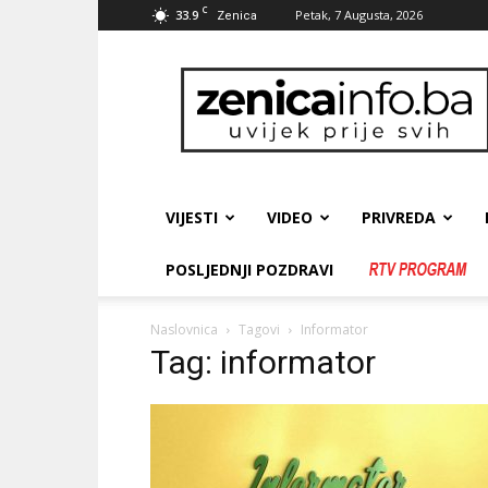
C
33.9
Petak, 7 Augusta, 2026
Zenica
zenicainfo.ba
VIJESTI
VIDEO
PRIVREDA
POSLJEDNJI POZDRAVI
Naslovnica
Tagovi
Informator
Tag: informator