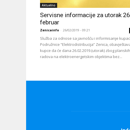
Aktuelno
Servisne informacije za utorak 26
februar
Zenicainfo
-
26/02/2019 - 09:21
Služba za odnose sa javnošću i informisanje kupa
Podružnice “Elektrodistribucija” Zenica, obavještav
kupce da će dana 26.02.2019.(utorak) zbog planski
radova na elektroenergetskim objektima bez...