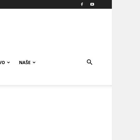
VO
NAŠE