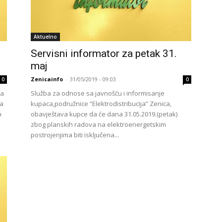
Aktuelno
Servisni informator za petak 31.
maj
Zenicainfo
-
31/05/2019 - 09:03
0
0
ca
Služba za odnose sa javnošću i informisanje
va
kupaca,podružnice “Elektrodistribucija” Zenica,
h
obavještava kupce da će dana 31.05.2019.(petak)
zbog planskih radova na elektroenergetskim
postrojenjima biti isključena...