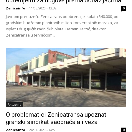
opredijeliti za dugove prema dobavljačima
Zenicainfo
-
11/03/2020 - 13:32
0
Javnom preduzeću Zenicatrans odobrena je isplata 540.000, od
gradskim budžetom planiranih milion konvertibilnih maraka, za
isplatu dugujućih radničkih plata. Darmin Terzić, direktor
Zenicatransa u tehničkom...
Aktuelno
O problematici Zenicatransa upoznat
granski sindikat saobraćaja i veza
Zenicainfo
-
24/01/2020 - 14:59
0