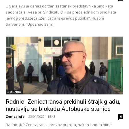
U Sarajevu je danas održan sastanak predstavnika Sindikata
saobraćaja i veza pri Sindikatu BiH sa predsjednikom Sindikata
Javnog preduzeća „Zenicatrans-prevoz putnika“, Husom
Sarvanom. "Upoznao sam...
Aktuelno
Radnici Zenicatransa prekinuli štrajk glađu,
nastavlja se blokada Autobuske stanice
Zenicainfo
-
23/01/2020 - 15:43
0
Radnici JKP Zenicatrans - prevoz putnika, nakon ishoda hitne