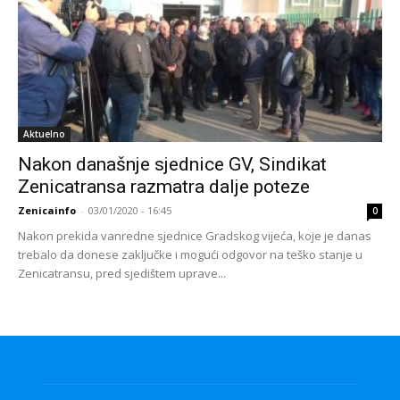
Aktuelno
Nakon današnje sjednice GV, Sindikat
Zenicatransa razmatra dalje poteze
Zenicainfo
-
03/01/2020 - 16:45
0
Nakon prekida vanredne sjednice Gradskog vijeća, koje je danas
trebalo da donese zaključke i mogući odgovor na teško stanje u
Zenicatransu, pred sjedištem uprave...