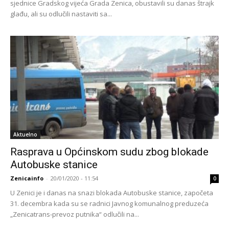
sjednice Gradskog vijeća Grada Zenica, obustavili su danas štrajk
glađu, ali su odlučili nastaviti sa...
Aktuelno
Rasprava u Općinskom sudu zbog blokade
Autobuske stanice
Zenicainfo
-
20/01/2020 - 11:54
0
U Zenici je i danas na snazi blokada Autobuske stanice, započeta
31. decembra kada su se radnici Javnog komunalnog preduzeća
„Zenicatrans-prevoz putnika“ odlučili na...