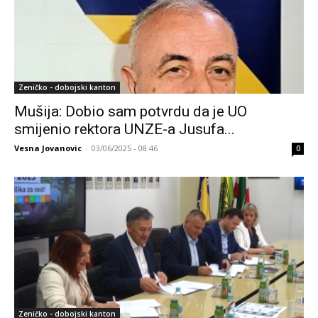
Zeničko - dobojski kanton
Mušija: Dobio sam potvrdu da je UO
smijenio rektora UNZE-a Jusufa...
Vesna Jovanovic
-
03/06/2025 - 08:46
0
Zeničko - dobojski kanton