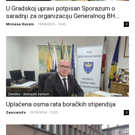
U Gradskoj upravi potpisan Sporazum o
saradnji za organizaciju Generalnog BH...
Mirnesa Hurem
-
18/06/2025 - 14:43
0
Zeničko - dobojski kanton
Uplaćena osma rata boračkih stipendija
Zenicainfo
-
23/10/2024 - 12:05
0