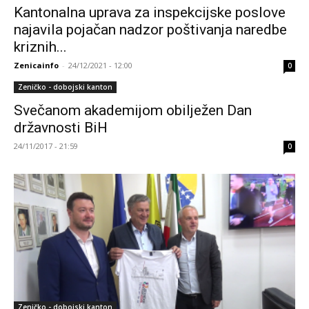
Kantonalna uprava za inspekcijske poslove
najavila pojačan nadzor poštivanja naredbe
kriznih...
Zenicainfo
-
24/12/2021 - 12:00
0
Zeničko - dobojski kanton
Svečanom akademijom obilježen Dan
državnosti BiH
24/11/2017 - 21:59
0
Zeničko - dobojski kanton