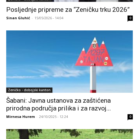
Posljednje pripreme za “Zeničku trku 2026”
Sinan Gluhić
-
15/05/2026 - 14:04
0
Zeničko - dobojski kanton
Šabani: Javna ustanova za zaštićena
prirodna područja prilika i za razvoj...
Mirnesa Hurem
-
24/10/2025 - 12:24
0