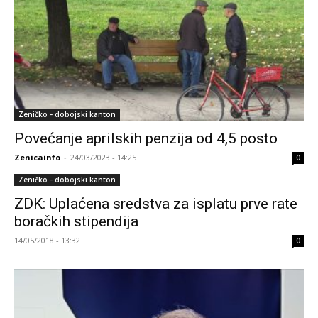
Zeničko - dobojski kanton
Povećanje aprilskih penzija od 4,5 posto
Zenicainfo
-
24/03/2023 - 14:25
0
Zeničko - dobojski kanton
ZDK: Uplaćena sredstva za isplatu prve rate
boračkih stipendija
14/05/2018 - 13:32
0