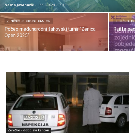
Vesna Jovanovic
-
18/12/2024 - 13:31
ZENIČKO - DOBOJSKI KANTON
ZENIČKO - D
Počeo međunarodni šahovski turnir “Zenica
Raiffeise
Open 2025”
Zeničko - dobojski kanton