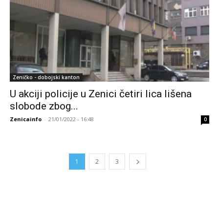
Zeničko - dobojski kanton
U akciji policije u Zenici četiri lica lišena
slobode zbog...
Zenicainfo
-
21/01/2022 - 16:48
0
1
2
3