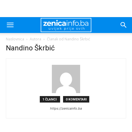
Naslovnica
Autora
Članak od Nandino Škrbić
Nandino Škrbić
1 ČLANCI
0 KOMENTARI
https://zenicainfo.ba