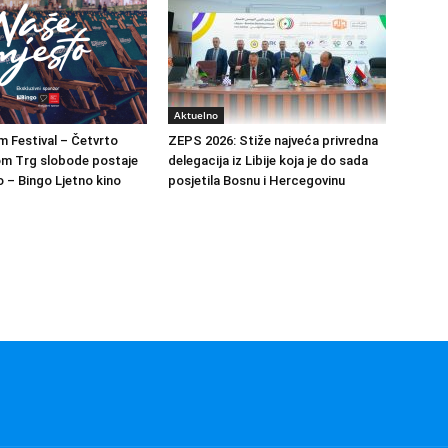
Aktuelno
m Festival – Četvrto
ZEPS 2026: Stiže najveća privredna
om Trg slobode postaje
delegacija iz Libije koja je do sada
 – Bingo Ljetno kino
posjetila Bosnu i Hercegovinu