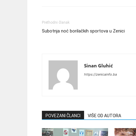
Prethodni članak
Subotnja noć borilačkih sportova u Zenici
Sinan Gluhić
https://zenicainfo.ba
POVEZANI ČLANCI
VIŠE OD AUTORA