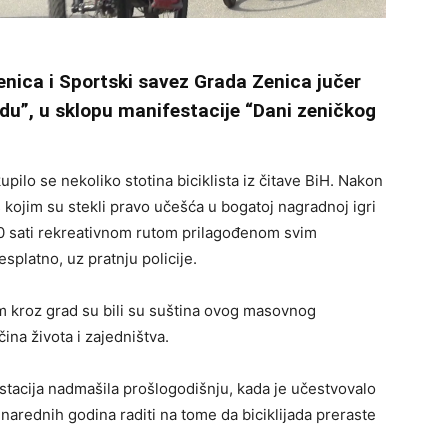
Zenica i Sportski savez Grada Zenica jučer
jadu”, u sklopu manifestacije “Dani zeničkog
pilo se nekoliko stotina biciklista iz čitave BiH. Nakon
s kojim su stekli pravo učešća u bogatoj nagradnoj igri
:00 sati rekreativnom rutom prilagođenom svim
esplatno, uz pratnju policije.
om kroz grad su bili su suština ovog masovnog
ina života i zajedništva.
estacija nadmašila prošlogodišnju, kada je učestvovalo
 narednih godina raditi na tome da biciklijada preraste