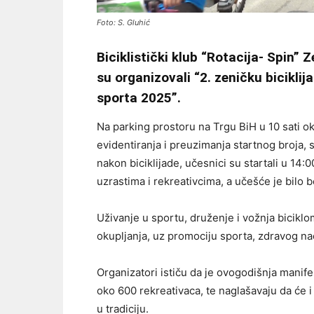
Foto: S. Gluhić
Biciklistički klub “Rotacija- Spin” 
su organizovali “2. zeničku bicikli
sporta 2025”.
Na parking prostoru na Trgu BiH u 10 sati oku
evidentiranja i preuzimanja startnog broja, 
nakon biciklijade, učesnici su startali u 14
uzrastima i rekreativcima, a učešće je bilo b
Uživanje u sportu, druženje i vožnja bicikl
okupljanja, uz promociju sporta, zdravog nač
Organizatori ističu da je ovogodišnja manif
oko 600 rekreativaca, te naglašavaju da će i
u tradiciju.