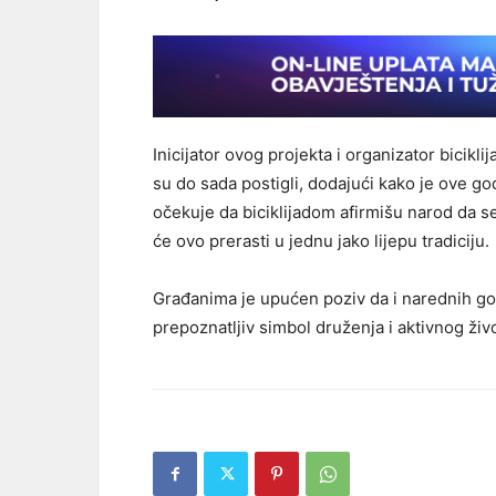
Inicijator ovog projekta i organizator bicikl
su do sada postigli, dodajući kako je ove god
očekuje da biciklijadom afirmišu narod da s
će ovo prerasti u jednu jako lijepu tradiciju.
Građanima je upućen poziv da i narednih god
prepoznatljiv simbol druženja i aktivnog živ