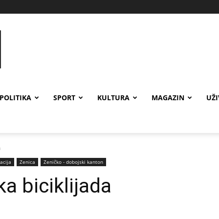
POLITIKA
SPORT
KULTURA
MAGAZIN
UŽ
a
acija
Zenica
Zeničko - dobojski kanton
a biciklijada