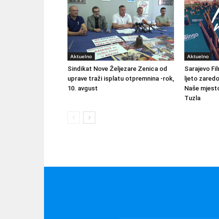
Aktuelno
Aktuelno
Sindikat Nove Željezare Zenica od
Sarajevo Fil
uprave traži isplatu otpremnina -rok,
ljeto zared
10. avgust
Naše mjesto
Tuzla