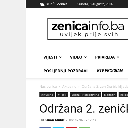
C
31.2
Subota, 8 Augusta, 2026
Zenica
zenicainfo.ba
VIJESTI
VIDEO
PRIVREDA
POSLJEDNJI POZDRAVI
Naslovnica
Aktuelno
Održana 2. zenička biciklijad
Aktuelno
Vijesti
Bosna i Hercegovina
Magazin
Rekre
Održana 2. zeničk
Od
Sinan Gluhić
-
08/09/2025 - 12:23