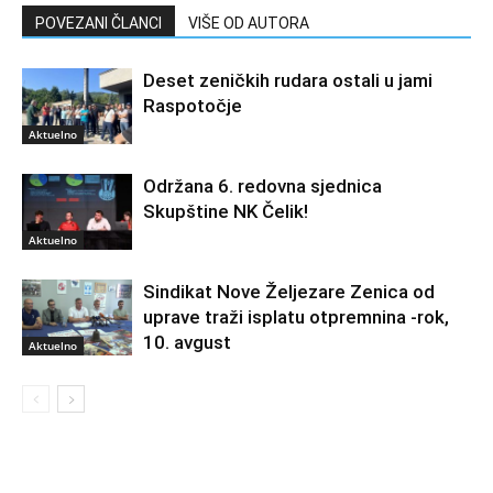
POVEZANI ČLANCI
VIŠE OD AUTORA
Deset zeničkih rudara ostali u jami
Raspotočje
Aktuelno
Održana 6. redovna sjednica
Skupštine NK Čelik!
Aktuelno
Sindikat Nove Željezare Zenica od
uprave traži isplatu otpremnina -rok,
10. avgust
Aktuelno