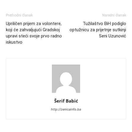
Prethodni članak
Naredni članak
Upriličen prijem za volontere,
Tužilaštvo BiH podiglo
koji će zahvaljujući Gradskoj
optužnicu za prijetnje sutkinji
upravi steći svoje prvo radno
Seni Uzunović
iskustvo
Šerif Babić
http://zenicainfo.ba