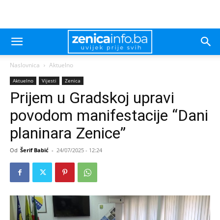
Naslovnica
Aktuelno
Aktuelno
Vijesti
Zenica
Prijem u Gradskoj upravi
povodom manifestacije “Dani
planinara Zenice”
Od
Šerif Babić
-
24/07/2025 - 12:24