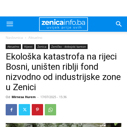
Naslovnica
Aktuelno
Aktuelno
Vijesti
Zenica
Zeničko - dobojski kanton
Ekološka katastrofa na rijeci
Bosni, uništen riblji fond
nizvodno od industrijske zone
u Zenici
Od
Mirnesa Hurem
-
17/07/2025 - 15:36