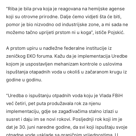
“Riba je bila prva koja je reagovana na hemijske agense
koji su otrovne prirodne. Dalje ćemo vidjeti šta će biti,
pomor je bio nizvodno od industrijske zone, a mi sada ne
možemo tačno uprijeti prstom ni u koga”, ističe Pojskić.
A prstom upiru u nadležne federalne institucije iz
zeničkog EKO foruma. Kažu da je implementacija Uredbe
kojom je uspostavljen mehanizam kontrole o uslovima
ispuštanja otapadnih voda u okoliš u začaranom krugu iz
godine u godinu.
“Uredba o ispuštanju otpadnih voda koju je Vlada FBiH
već četiri, pet puta produžavala rok za njenu
implementaciju, gdje se zagađivačima stalno izlazi u
susret i daju im se novi rokovi. Posljednji rok koji im je
dat je 30. juni naredne godine, da svi koji ispuštaju svoje
otpadne vode usklade sa graničnim vrijednostima. U