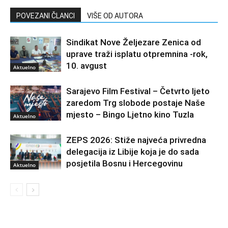
POVEZANI ČLANCI
VIŠE OD AUTORA
Sindikat Nove Željezare Zenica od
uprave traži isplatu otpremnina -rok,
10. avgust
Aktuelno
Sarajevo Film Festival – Četvrto ljeto
zaredom Trg slobode postaje Naše
mjesto – Bingo Ljetno kino Tuzla
Aktuelno
ZEPS 2026: Stiže najveća privredna
delegacija iz Libije koja je do sada
posjetila Bosnu i Hercegovinu
Aktuelno