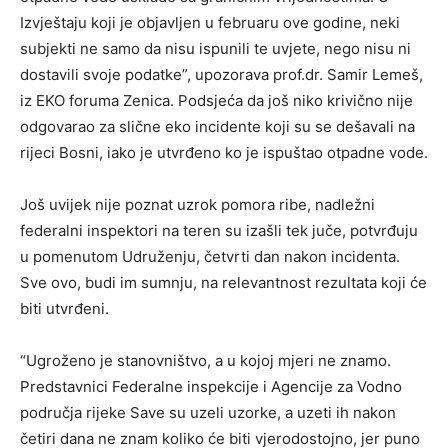
Izvještaju koji je objavljen u februaru ove godine, neki
subjekti ne samo da nisu ispunili te uvjete, nego nisu ni
dostavili svoje podatke”, upozorava prof.dr. Samir Lemeš,
iz EKO foruma Zenica. Podsjeća da još niko krivično nije
odgovarao za slične eko incidente koji su se dešavali na
rijeci Bosni, iako je utvrđeno ko je ispuštao otpadne vode.
Još uvijek nije poznat uzrok pomora ribe, nadležni
federalni inspektori na teren su izašli tek juče, potvrđuju
u pomenutom Udruženju, četvrti dan nakon incidenta.
Sve ovo, budi im sumnju, na relevantnost rezultata koji će
biti utvrđeni.
“Ugroženo je stanovništvo, a u kojoj mjeri ne znamo.
Predstavnici Federalne inspekcije i Agencije za Vodno
područja rijeke Save su uzeli uzorke, a uzeti ih nakon
četiri dana ne znam koliko će biti vjerodostojno, jer puno