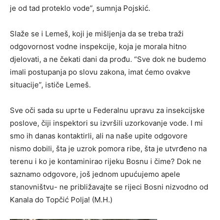
je od tad proteklo vode”, sumnja Pojskić.
Slaže se i Lemeš, koji je mišljenja da se treba traži
odgovornost vodne inspekcije, koja je morala hitno
djelovati, a ne čekati dani da prođu. “Sve dok ne budemo
imali postupanja po slovu zakona, imat ćemo ovakve
situacije”, ističe Lemeš.
Sve oči sada su uprte u Federalnu upravu za insekcijske
poslove, čiji inspektori su izvršili uzorkovanje vode. I mi
smo ih danas kontaktirli, ali na naše upite odgovore
nismo dobili, šta je uzrok pomora ribe, šta je utvrđeno na
terenu i ko je kontaminirao rijeku Bosnu i čime? Dok ne
saznamo odgovore, još jednom upućujemo apele
stanovništvu- ne približavajte se rijeci Bosni nizvodno od
Kanala do Topčić Polja! (M.H.)