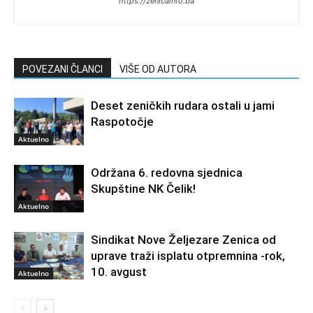
https://zenicainfo.ba
POVEZANI ČLANCI
VIŠE OD AUTORA
Deset zeničkih rudara ostali u jami
Raspotočje
Aktuelno
Održana 6. redovna sjednica
Skupštine NK Čelik!
Aktuelno
Sindikat Nove Željezare Zenica od
uprave traži isplatu otpremnina -rok,
10. avgust
Aktuelno