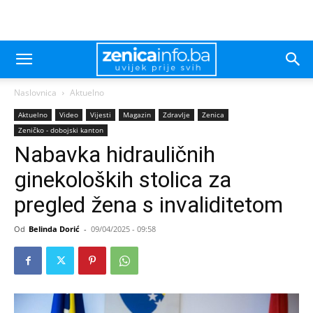
Naslovnica
Aktuelno
Aktuelno
Video
Vijesti
Magazin
Zdravlje
Zenica
Zeničko - dobojski kanton
Nabavka hidrauličnih
ginekoloških stolica za
pregled žena s invaliditetom
Od
Belinda Dorić
-
09/04/2025 - 09:58