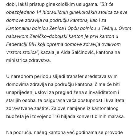
dobi, lakši pristup ginekološkim uslugama.
“Bit će
obezbjeđeno 14 hidrauličnih ginekoloških stolica za sve
domove zdravlja na području kantona, kao i za
Kantonalnu bolnicu Zenica i Opću bolnicu u Tešnju. Ovom
nabavkom Zeničko-dobojski kanton je prvi kanton u
Federaciji BiH koji oprema domove zdravlja ovakvom
vrstom stolica”,
kazala je Aida Salčinović, kantonalna
ministrica zdravstva.
U narednom periodu slijedi transfer sredstava svim
domovima zdravlja na području kantona, čime će biti
unaprijeđeni uslovi za pregled žena s invaliditetom i
starijih osoba, te osigurana veća dostupnost i kvaliteta
zdravstvene zaštite. Za ove namjene iz kantonalnog
budžeta je izdvojeno 116 hiljada konvertibilnih maraka.
Na području našeg kantona već godinama se provode