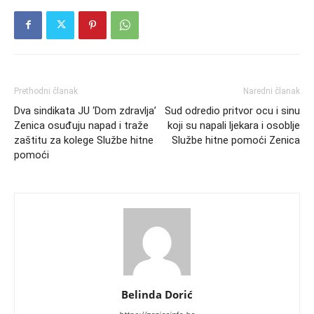
Prethodni članak
Naredni članak
Dva sindikata JU ‘Dom zdravlja’
Sud odredio pritvor ocu i sinu
Zenica osuđuju napad i traže
koji su napali ljekara i osoblje
zaštitu za kolege Službe hitne
Službe hitne pomoći Zenica
pomoći
Belinda Dorić