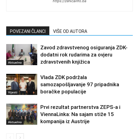
https://zenicainfo.ba
POVEZANI ČLANCI
VIŠE OD AUTORA
Zavod zdravstvenog osiguranja ZDK-
dodatni rok rudarima za ovjeru
zdravstvenih knjižica
Aktuelno
Vlada ZDK podržala
samozapošljavanje 97 pripadnika
boračke populacije
Vijesti
Prvi rezultat partnerstva ZEPS-a i
ViennaLinka: Na sajam stiže 15
kompanija iz Austrije
Aktuelno