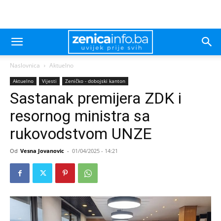
Naslovnica
Aktuelno
Aktuelno
Vijesti
Zeničko - dobojski kanton
Sastanak premijera ZDK i
resornog ministra sa
rukovodstvom UNZE
Od
Vesna Jovanovic
-
01/04/2025 - 14:21