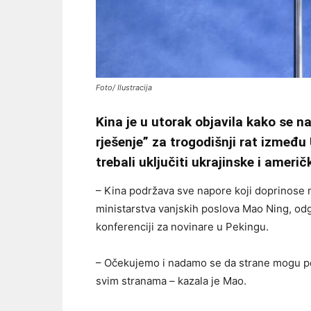
Foto/ Ilustracija
Kina je u utorak objavila kako se n
rješenje” za trogodišnji rat između 
trebali uključiti ukrajinske i američ
– Kina podržava sve napore koji doprinose m
ministarstva vanjskih poslova Mao Ning, od
konferenciji za novinare u Pekingu.
– Očekujemo i nadamo se da strane mogu post
svim stranama – kazala je Mao.