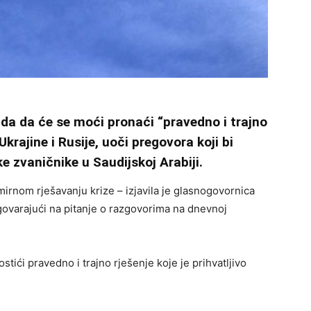
ada da će se moći pronaći “pravedno i trajno
Ukrajine i Rusije, uoči pregovora koji bi
ke zvaničnike u Saudijskoj Arabiji.
irnom rješavanju krize – izjavila je glasnogovornica
govarajući na pitanje o razgovorima na dnevnoj
ići pravedno i trajno rješenje koje je prihvatljivo