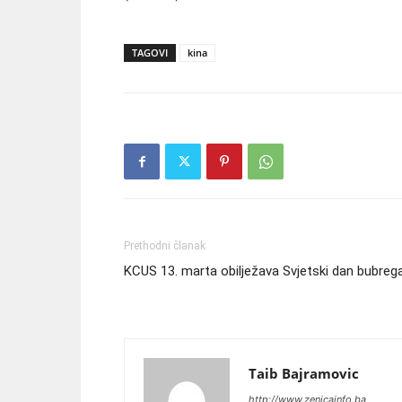
TAGOVI
kina
Prethodni članak
KCUS 13. marta obilježava Svjetski dan bubreg
Taib Bajramovic
http://www.zenicainfo.ba