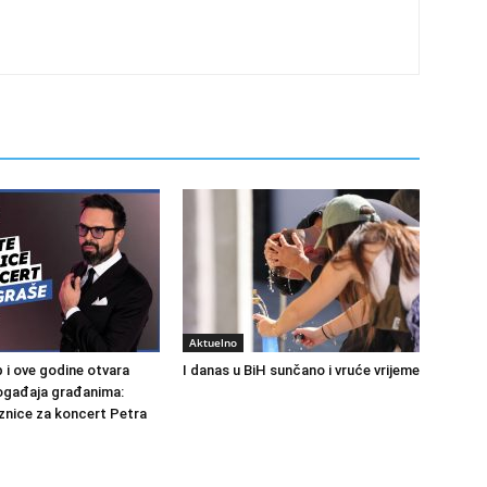
Aktuelno
 i ove godine otvara
I danas u BiH sunčano i vruće vrijeme
ogađaja građanima:
aznice za koncert Petra