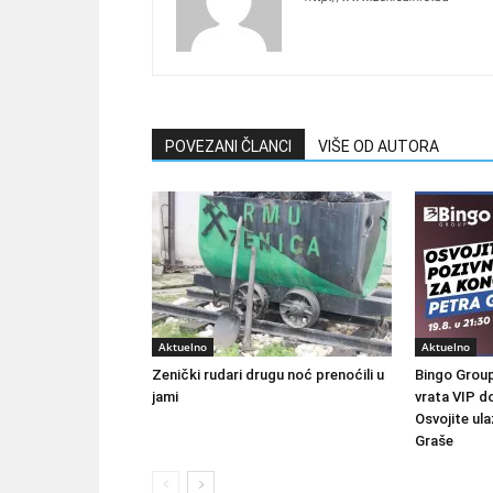
POVEZANI ČLANCI
VIŠE OD AUTORA
Aktuelno
Aktuelno
Zenički rudari drugu noć prenoćili u
Bingo Group
jami
vrata VIP d
Osvojite ul
Graše