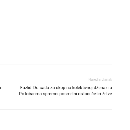
Naredni članak
a
Fazlić: Do sada za ukop na kolektivnoj dženazi u
Potočarima spremni posmrtni ostaci četiri žrtve