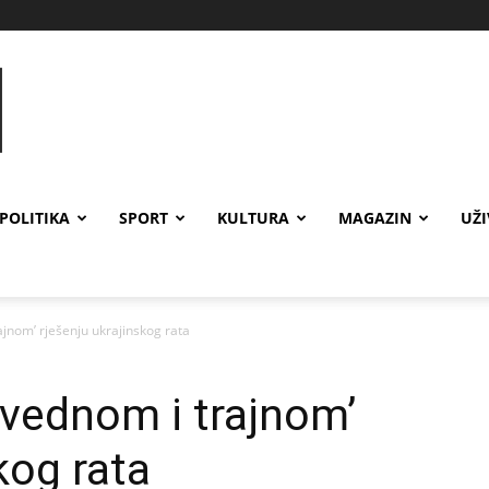
POLITIKA
SPORT
KULTURA
MAGAZIN
UŽ
ajnom’ rješenju ukrajinskog rata
avednom i trajnom’
kog rata