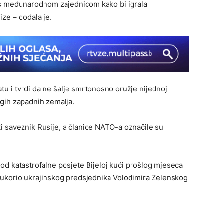
ti s međunarodnom zajednicom kako bi igrala
ize – dodala je.
atu i tvrdi da ne šalje smrtonosno oružje nijednoj
rugih zapadnih zemalja.
ki saveznik Rusije, a članice NATO-a označile su
i od katastrofalne posjete Bijeloj kući prošlog mjeseca
 ukorio ukrajinskog predsjednika Volodimira Zelenskog