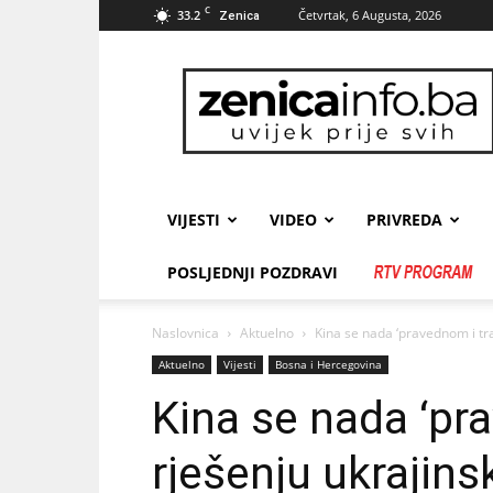
C
33.2
Četvrtak, 6 Augusta, 2026
Zenica
zenicainfo.ba
VIJESTI
VIDEO
PRIVREDA
POSLJEDNJI POZDRAVI
Naslovnica
Aktuelno
Kina se nada ‘pravednom i tr
Aktuelno
Vijesti
Bosna i Hercegovina
Kina se nada ‘pr
rješenju ukrajins