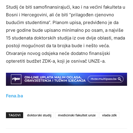
Studij će biti samofinansirajući, kao i na većini fakulteta u
Bosni i Hercegovini, ali će biti “prilagođen cjenovno
budućim studentima”. Planom upisa, predviđeno je da
prve godine bude upisano minimalno po osam, a najviše
15 studenata doktorskih studija iz ove dvije oblasti, mada
postoji mogućnost da ta brojka bude i nešto veća.
Otvaranje novog odsjeka neće dodatno finansijski
opteretiti budžet ZDK-a, koji je osnivač UNZE-a.
Fena.ba
TAGOVI
doktorski studij
medicinski fakultet unze
vlada zdk