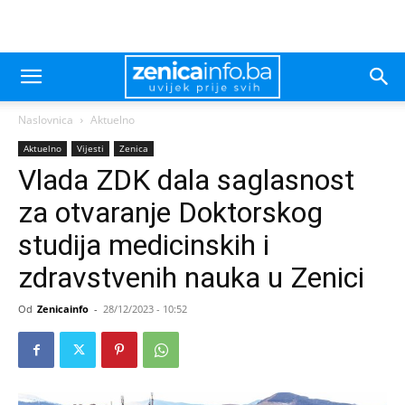
Naslovnica
Aktuelno
Aktuelno
Vijesti
Zenica
Vlada ZDK dala saglasnost
za otvaranje Doktorskog
studija medicinskih i
zdravstvenih nauka u Zenici
Od
Zenicainfo
-
28/12/2023 - 10:52