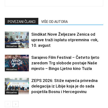
POVEZANI ČLANCI
VIŠE OD AUTORA
Sindikat Nove Željezare Zenica od
uprave traži isplatu otpremnina -rok,
10. avgust
Aktuelno
Sarajevo Film Festival – Četvrto ljeto
zaredom Trg slobode postaje Naše
mjesto – Bingo Ljetno kino Tuzla
Aktuelno
ZEPS 2026: Stiže najveća privredna
delegacija iz Libije koja je do sada
posjetila Bosnu i Hercegovinu
Aktuelno