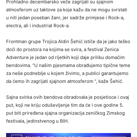
Prohladno decembarsko veče zagrijali su sjajnom
atmosferom uz taktove za koje kažu da ne mogu svrstati
u niti jedan poseban žanr, jer sadrže primjese i Rock-a,
electra, ali i industrial Rock-a.
Frontman grupe Trojica Aldin Šehić ističe da je jako teško
doći do prostora na kojima se svira, a festival Zenica
Adventure je jedan od rijetkih koji daje priliku domaćim
bendovima. “U našim pjesmama obrađujemo tipične teme
za neše podneblje u kojem živimo, a publici garantujemo
da ćemo ih zagrijati sjajnom atmosferom “, kaže Šehić.
Sajna svirka ovih bendova obradovala je posjetioce i ovaj
put, koji ne kriju oduševljenje tim da će i ove godine 5.
put biti priređena sjajna organizacija zeničkog Zimskog
festivala, jedinstvenog u BIH.