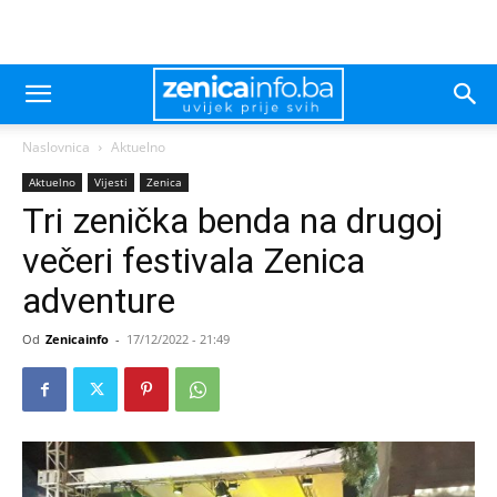
Naslovnica
Aktuelno
Aktuelno
Vijesti
Zenica
Tri zenička benda na drugoj
večeri festivala Zenica
adventure
Od
Zenicainfo
-
17/12/2022 - 21:49