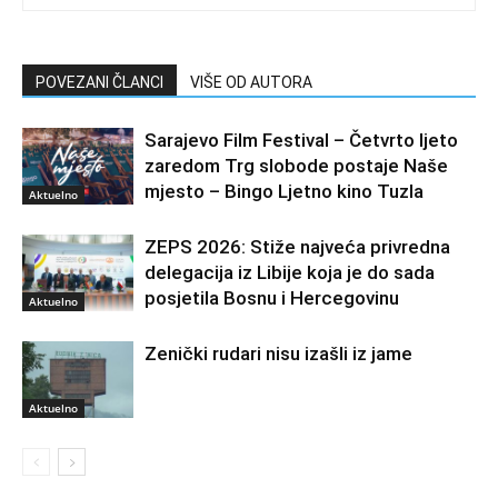
POVEZANI ČLANCI
VIŠE OD AUTORA
Sarajevo Film Festival – Četvrto ljeto
zaredom Trg slobode postaje Naše
mjesto – Bingo Ljetno kino Tuzla
Aktuelno
ZEPS 2026: Stiže najveća privredna
delegacija iz Libije koja je do sada
posjetila Bosnu i Hercegovinu
Aktuelno
Zenički rudari nisu izašli iz jame
Aktuelno