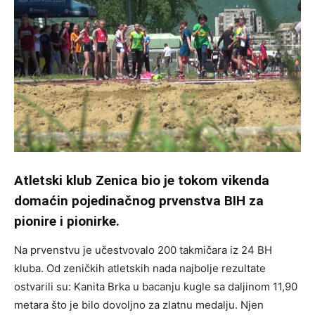
Atletski klub Zenica bio je tokom vikenda
domaćin pojedinačnog prvenstva BIH za
pionire i pionirke.
Na prvenstvu je učestvovalo 200 takmičara iz 24 BH
kluba. Od zeničkih atletskih nada najbolje rezultate
ostvarili su: Kanita Brka u bacanju kugle sa daljinom 11,90
metara što je bilo dovoljno za zlatnu medalju. Njen