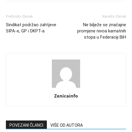
Prethodni članak
Naredni članak
Sindikat podržao zahtjeve
Ne bilježe se značajne
SIPA-e, GP i DKPT-a
promjene nivoa kamatnih
stopa u Federaciji BiH
Zenicainfo
POVEZANI ČLANCI
VIŠE OD AUTORA