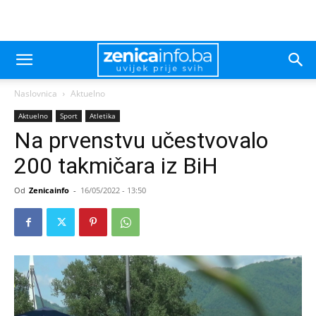
Naslovnica
Aktuelno
Aktuelno
Sport
Atletika
Na prvenstvu učestvovalo
200 takmičara iz BiH
Od
Zenicainfo
-
16/05/2022 - 13:50