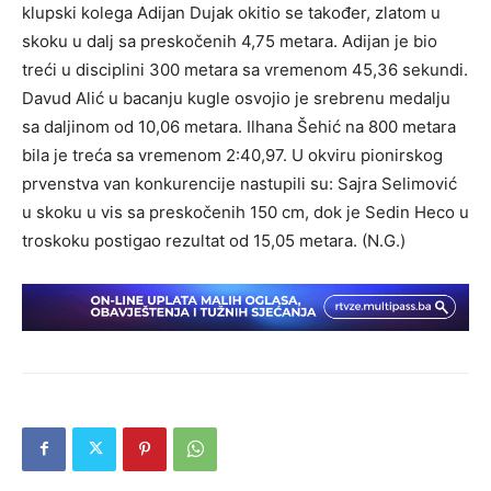
klupski kolega Adijan Dujak okitio se također, zlatom u
skoku u dalj sa preskočenih 4,75 metara. Adijan je bio
treći u disciplini 300 metara sa vremenom 45,36 sekundi.
Davud Alić u bacanju kugle osvojio je srebrenu medalju
sa daljinom od 10,06 metara. Ilhana Šehić na 800 metara
bila je treća sa vremenom 2:40,97. U okviru pionirskog
prvenstva van konkurencije nastupili su: Sajra Selimović
u skoku u vis sa preskočenih 150 cm, dok je Sedin Heco u
troskoku postigao rezultat od 15,05 metara. (N.G.)