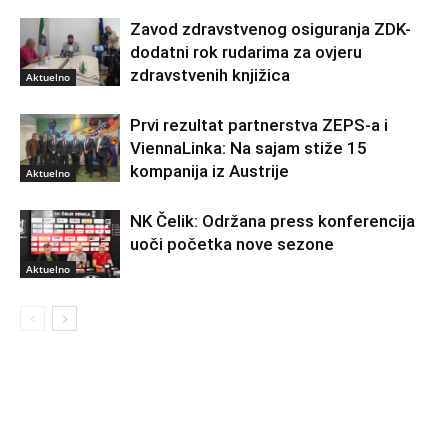
Zavod zdravstvenog osiguranja ZDK-
dodatni rok rudarima za ovjeru
zdravstvenih knjižica
Aktuelno
Prvi rezultat partnerstva ZEPS-a i
ViennaLinka: Na sajam stiže 15
kompanija iz Austrije
Aktuelno
NK Čelik: Održana press konferencija
uoči početka nove sezone
Aktuelno