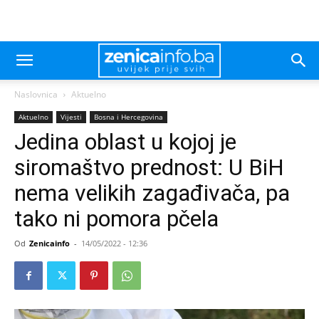
Naslovnica
Aktuelno
Aktuelno
Vijesti
Bosna i Hercegovina
Jedina oblast u kojoj je
siromaštvo prednost: U BiH
nema velikih zagađivača, pa
tako ni pomora pčela
Od
Zenicainfo
-
14/05/2022 - 12:36