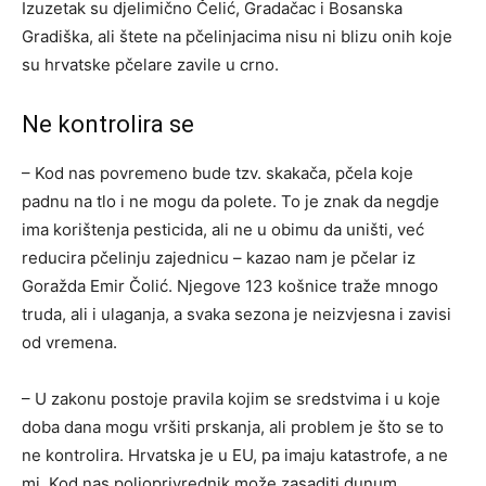
Izuzetak su djelimično Čelić, Gradačac i Bosanska
Gradiška, ali štete na pčelinjacima nisu ni blizu onih koje
su hrvatske pčelare zavile u crno.
Ne kontrolira se
– Kod nas povremeno bude tzv. skakača, pčela koje
padnu na tlo i ne mogu da polete. To je znak da negdje
ima korištenja pesticida, ali ne u obimu da uništi, već
reducira pčelinju zajednicu – kazao nam je pčelar iz
Goražda Emir Čolić. Njegove 123 košnice traže mnogo
truda, ali i ulaganja, a svaka sezona je neizvjesna i zavisi
od vremena.
– U zakonu postoje pravila kojim se sredstvima i u koje
doba dana mogu vršiti prskanja, ali problem je što se to
ne kontrolira. Hrvatska je u EU, pa imaju katastrofe, a ne
mi. Kod nas poljoprivrednik može zasaditi dunum