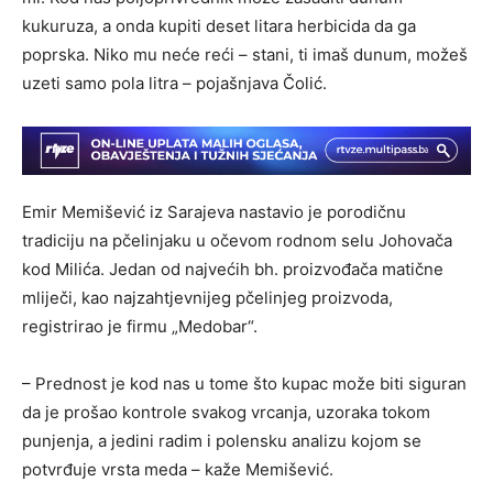
kukuruza, a onda kupiti deset litara herbicida da ga
poprska. Niko mu neće reći – stani, ti imaš dunum, možeš
uzeti samo pola litra – pojašnjava Čolić.
Emir Memišević iz Sarajeva nastavio je porodičnu
tradiciju na pčelinjaku u očevom rodnom selu Johovača
kod Milića. Jedan od najvećih bh. proizvođača matične
mliječi, kao najzahtjevnijeg pčelinjeg proizvoda,
registrirao je firmu „Medobar“.
– Prednost je kod nas u tome što kupac može biti siguran
da je prošao kontrole svakog vrcanja, uzoraka tokom
punjenja, a jedini radim i polensku analizu kojom se
potvrđuje vrsta meda – kaže Memišević.