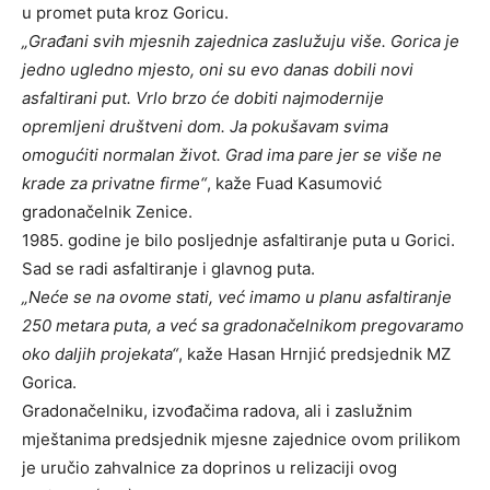
u promet puta kroz Goricu.
„Građani svih mjesnih zajednica zaslužuju više. Gorica je
jedno ugledno mjesto, oni su evo danas dobili novi
asfaltirani put. Vrlo brzo će dobiti najmodernije
opremljeni društveni dom. Ja pokušavam svima
omogućiti normalan život. Grad ima pare jer se više ne
krade za privatne firme“
, kaže Fuad Kasumović
gradonačelnik Zenice.
1985. godine je bilo posljednje asfaltiranje puta u Gorici.
Sad se radi asfaltiranje i glavnog puta.
„Neće se na ovome stati, već imamo u planu asfaltiranje
250 metara puta, a već sa gradonačelnikom pregovaramo
oko daljih projekata“
, kaže Hasan Hrnjić predsjednik MZ
Gorica.
Gradonačelniku, izvođačima radova, ali i zaslužnim
mještanima predsjednik mjesne zajednice ovom prilikom
je uručio zahvalnice za doprinos u relizaciji ovog