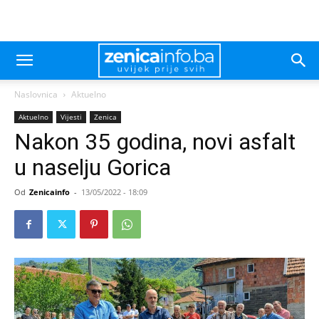
Naslovnica
Aktuelno
Aktuelno
Vijesti
Zenica
Nakon 35 godina, novi asfalt
u naselju Gorica
Od
Zenicainfo
-
13/05/2022 - 18:09