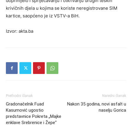
doprinijelo i spriječavanju i otkrivanju drugih teških
krivičnih djela u kojima se koriste neregistrovane SIM
kartice, saopćeno je iz VSTV-a BiH.
Izvor: akta.ba
Prethodni članak
Naredni članak
Gradonačelnik Fuad
Nakon 35 godina, novi asfalt u
Kasumović ugostio
naselju Gorica
predstavnice Pokreta „Majke
enklave Srebrenice i Žepe“