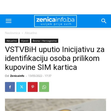
Naslovnica
Aktuelno
Aktuelno
Vijesti
Bosna i Hercegovina
VSTVBiH uputio Inicijativu za
identifikaciju osoba prilikom
kupovine SIM kartica
Od
Zenicainfo
-
13/05/2022 - 17:37