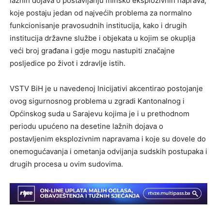
lažnih dojava o postavljanju minsko eksplozivnih naprava,
koje postaju jedan od najvećih problema za normalno
funkcionisanje pravosudnih institucija, kako i drugih
institucija državne službe i objekata u kojim se okuplja
veći broj građana i gdje mogu nastupiti značajne
posljedice po život i zdravlje istih.
VSTV BiH je u navedenoj Inicijativi akcentirao postojanje
ovog sigurnosnog problema u zgradi Kantonalnog i
Općinskog suda u Sarajevu kojima je i u prethodnom
periodu upućeno na desetine lažnih dojava o
postavljenim eksplozivnim napravama i koje su dovele do
onemogućavanja i ometanja odvijanja sudskih postupaka i
drugih procesa u ovim sudovima.