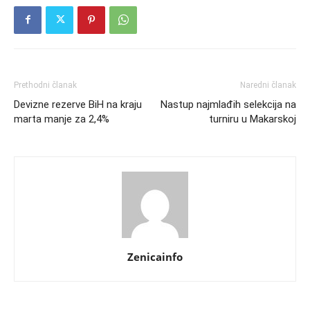
Prethodni članak
Naredni članak
Devizne rezerve BiH na kraju
Nastup najmlađih selekcija na
marta manje za 2,4%
turniru u Makarskoj
Zenicainfo