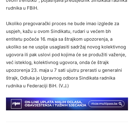
ovom trenutku”
, pojašnjava predsjednik Sindikata radnika
rudnika u FBiH.
Ukoliko pregovarački proces ne bude imao izglede za
uspjeh, kažu u ovom Sindikatu, rudari u većem bh
entitetu počeće 16. maja sa štrajkom upozorenja, a
ukoliko se ne uspije usaglasiti sadržaj novog kolektivnog
ugovora ili pak uslovi pod kojima će se produžiti važenje,
već isteklog, kolektivnog ugovora, onda će štrajk
upozorenja 23. maja u 7 sati ujutru prerasti u generalni
štrajk, Odluka je Upravnog odbora Sindikata radnika
rudnika u Federaciji BiH. (V.J.)