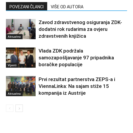
POVEZANI ČLANCI
VIŠE OD AUTORA
Zavod zdravstvenog osiguranja ZDK-
dodatni rok rudarima za ovjeru
zdravstvenih knjižica
Aktuelno
Vlada ZDK podržala
samozapošljavanje 97 pripadnika
boračke populacije
Vijesti
Prvi rezultat partnerstva ZEPS-a i
ViennaLinka: Na sajam stiže 15
kompanija iz Austrije
Aktuelno