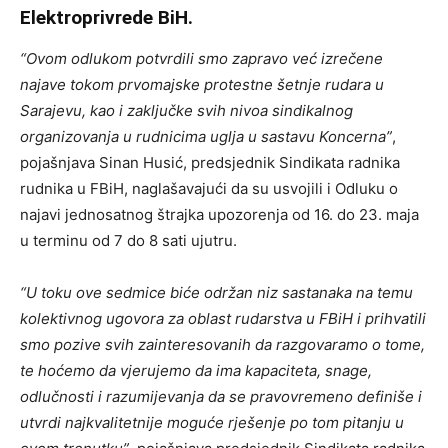
Elektroprivrede BiH.
“Ovom odlukom potvrdili smo zapravo već izrečene
najave tokom prvomajske protestne šetnje rudara u
Sarajevu, kao i zaključke svih nivoa sindikalnog
organizovanja u rudnicima uglja u sastavu Koncerna”
,
pojašnjava Sinan Husić, predsjednik Sindikata radnika
rudnika u FBiH, naglašavajući da su usvojili i Odluku o
najavi jednosatnog štrajka upozorenja od 16. do 23. maja
u terminu od 7 do 8 sati ujutru.
“U toku ove sedmice biće održan niz sastanaka na temu
kolektivnog ugovora za oblast rudarstva u FBiH i prihvatili
smo pozive svih zainteresovanih da razgovaramo o tome,
te hoćemo da vjerujemo da ima kapaciteta, snage,
odlučnosti i razumijevanja da se pravovremeno definiše i
utvrdi najkvalitetnije moguće rješenje po tom pitanju u