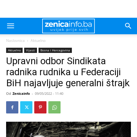
Naslovnica
Aktuelno
Aktuelno
Vijesti
Bosna i Hercegovina
Upravni odbor Sindikata
radnika rudnika u Federaciji
BiH najavljuje generalni štrajk
Od
Zenicainfo
-
09/05/2022 - 11:40