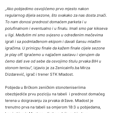
„Ako pobjedimo osvojićemo prvo mjesto nakon
regularnog dijela sezone, što svakako za nas dosta znači.
To nam donosi prednost domaćem parketa i u
polufinalnom i eventualno i u finalu. Imali smo par kikseva
u ligi. Međutim mi smo svjesno u određenim mečevima
igrali i sa podmlađenom ekipom i davali šansu mlađim
igračima. U prinicpu finale da kažem finale cijele sezone
je play off. Igraćemo u najjačem sastavu i vjerujem da
ćemo dati sve od sebe da osvojimo titulu prvaka BIH u
stonom tenisu“,
izjavio je za Zenicainfo.ba Mirza
Dizdarević, igrač i trener STK Mladost.
Pobjeda u Brčkom zeničkim stonoteniseriima
obezbjediće prvu poziciju na tabeli i prednost domaćeg
terena u doigravanju za prvaka države. Mladost je
trenutno prva na tabeli sa omjerom 18:3 u pobjedama,