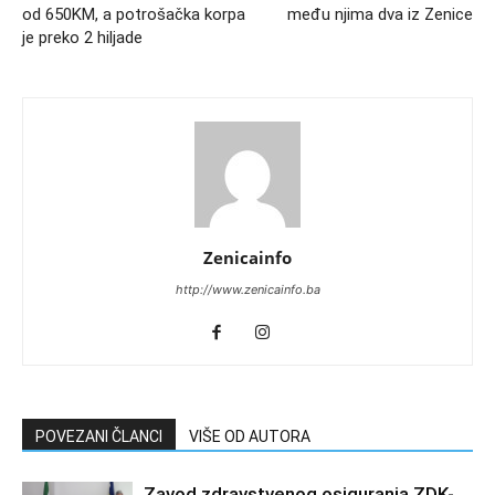
od 650KM, a potrošačka korpa
među njima dva iz Zenice
je preko 2 hiljade
Zenicainfo
http://www.zenicainfo.ba
POVEZANI ČLANCI
VIŠE OD AUTORA
Zavod zdravstvenog osiguranja ZDK-