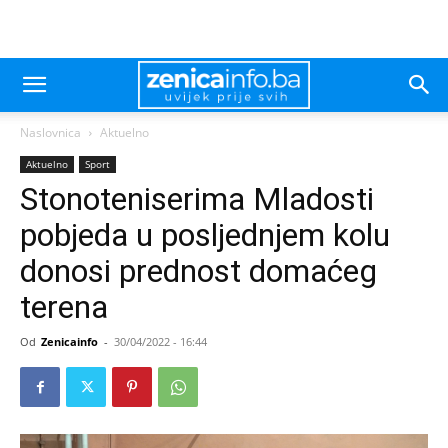
Naslovnica
Aktuelno
Aktuelno
Sport
Stonoteniserima Mladosti
pobjeda u posljednjem kolu
donosi prednost domaćeg
terena
Od
Zenicainfo
-
30/04/2022 - 16:44