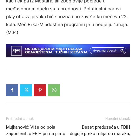
kao i ekipa iz Mostara, ali zbog dvije pobjede u
međusobnom duelu su u prednosti. Polufinalni parovi
play offa za prvaka biće poznati po završetku mečeva 22.
kola. Meč Brka-Mladost na programu je u nedjelju 1.maja.
(M.P.)
Prethodni članak
Naredni članak
Mujkanović: Više od pola
Deset preduzeća u FBiH
zaposlenih u FBiH prima platu
duguje preko milijardu maraka,