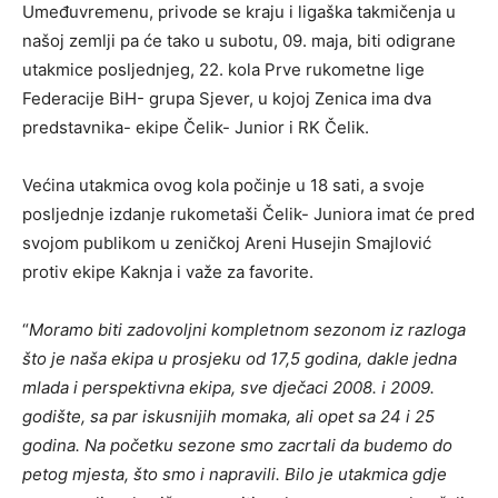
Umeđuvremenu, privode se kraju i ligaška takmičenja u
našoj zemlji pa će tako u subotu, 09. maja, biti odigrane
utakmice posljednjeg, 22. kola Prve rukometne lige
Federacije BiH- grupa Sjever, u kojoj Zenica ima dva
predstavnika- ekipe Čelik- Junior i RK Čelik.
Većina utakmica ovog kola počinje u 18 sati, a svoje
posljednje izdanje rukometaši Čelik- Juniora imat će pred
svojom publikom u zeničkoj Areni Husejin Smajlović
protiv ekipe Kaknja i važe za favorite.
“
Moramo biti zadovoljni kompletnom sezonom iz razloga
što je naša ekipa u prosjeku od 17,5 godina, dakle jedna
mlada i perspektivna ekipa, sve dječaci 2008. i 2009.
godište, sa par iskusnijih momaka, ali opet sa 24 i 25
godina. Na početku sezone smo zacrtali da budemo do
petog mjesta, što smo i napravili. Bilo je utakmica gdje