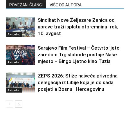
POVEZANI ČLANCI
VIŠE OD AUTORA
Sindikat Nove Željezare Zenica od
uprave traži isplatu otpremnina -rok,
10. avgust
Aktuelno
Sarajevo Film Festival – Četvrto ljeto
zaredom Trg slobode postaje Naše
mjesto – Bingo Ljetno kino Tuzla
Aktuelno
ZEPS 2026: Stiže najveća privredna
delegacija iz Libije koja je do sada
posjetila Bosnu i Hercegovinu
Aktuelno