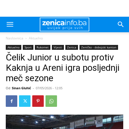
Naslovnica
Aktuelno
Aktuelno
Sport
Rukomet
Vijesti
Zenica
Zeničko - dobojski kanton
Čelik Junior u subotu protiv
Kaknja u Areni igra posljednji
meč sezone
Od
Sinan Gluhić
-
07/05/2026 - 12:05