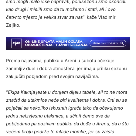
smo mogli malo više napraviti, polusezonu smo okončali
kao drugi i mislili smo da tu možemo i stati, ali i ovo
četvrto mjesto je velika stvar za nas
”, kaže Vladimir
Zeljko.
Prema najavama, publiku u Areni u subotu očekuje
zanimljiv duel i dobra atmosfera, jer imaju priliku sezonu
zaključiti pobjedom pred svojim navijačima.
“
Ekipa Kaknja jeste u donjem dijelu tabele, ali to ne mora
značiti da utakmice neće biti kvalitetna i dobra. Oni su se
pojačali sa nekoliko iskusnih igrača tako da očekujemo
jednu neizvjesnu utakmicu, a učinit ćemo sve da
pobijedimo pa pozivam publiku da dođe u Arenu, da u što
većem broju podrže te mlade momke, jer su zaista