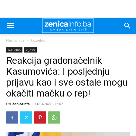
Naslovnica
Aktuelno
Aktuelno
Vijesti
Reakcija gradonačelnik
Kasumovića: I posljednju
prijavu kao i sve ostale mogu
okačiti mačku o rep!
Od
Zenicainfo
-
11/04/2022 - 16:07