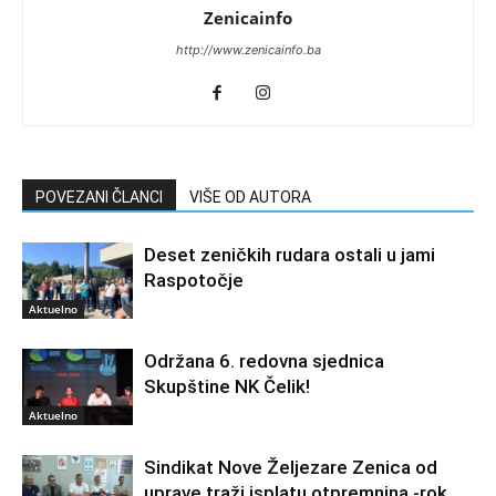
Zenicainfo
http://www.zenicainfo.ba
POVEZANI ČLANCI
VIŠE OD AUTORA
Deset zeničkih rudara ostali u jami
Raspotočje
Aktuelno
Održana 6. redovna sjednica
Skupštine NK Čelik!
Aktuelno
Sindikat Nove Željezare Zenica od
uprave traži isplatu otpremnina -rok,