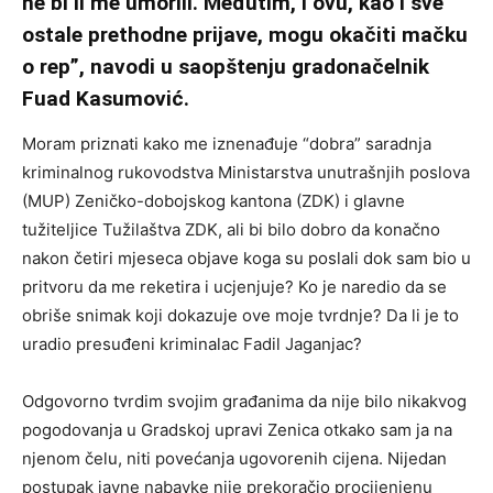
ne bi li me umorili. Međutim, i ovu, kao i sve
ostale prethodne prijave, mogu okačiti mačku
o rep”, navodi u saopštenju gradonačelnik
Fuad Kasumović.
Moram priznati kako me iznenađuje “dobra” saradnja
kriminalnog rukovodstva Ministarstva unutrašnjih poslova
(MUP) Zeničko-dobojskog kantona (ZDK) i glavne
tužiteljice Tužilaštva ZDK, ali bi bilo dobro da konačno
nakon četiri mjeseca objave koga su poslali dok sam bio u
pritvoru da me reketira i ucjenjuje? Ko je naredio da se
obriše snimak koji dokazuje ove moje tvrdnje? Da li je to
uradio presuđeni kriminalac Fadil Jaganjac?
Odgovorno tvrdim svojim građanima da nije bilo nikakvog
pogodovanja u Gradskoj upravi Zenica otkako sam ja na
njenom čelu, niti povećanja ugovorenih cijena. Nijedan
postupak javne nabavke nije prekoračio procijenjenu